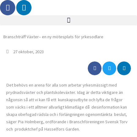
F
L
Hoppa
a
i
till
c
n
innehåll
e
k
b
e
Branschträff Växter– en ny mötesplats för yrkesodlare
o
d
o
i
27 oktober, 2023
k
n
Det behövs en arena för alla som arbetar yrkesmässigt med
prydnadsväxter och plantskoleväxter. Idag är detta viktigare än
någonsin så att vi kan få ett kunskapsutbyte och lyfta de frågor
som väcks i ett alltmer allvarligt klimatläge då desinformation kan
skapa obefogad rädsla och i förlängningen ogenomtänkta beslut,
säger Pia Holmberg, ordförande i Branschföreningen Svensk Torv
och produktchef på Hasselfors Garden.