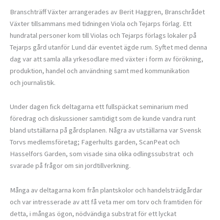
Branschträff Växter arrangerades av Berit Haggren, Branschrådet
Växter tillsammans med tidningen Viola och Tejarps förlag. Ett
hundratal personer kom till Violas och Tejarps förlags lokaler på
Tejarps gård utanför Lund där eventet ägde rum. Syftet med denna
dag var att samla alla yrkesodlare med växter i form av förökning,
produktion, handel och användning samt med kommunikation
och journalistik.
Under dagen fick deltagarna ett fullspäckat seminarium med
föredrag och diskussioner samtidigt som de kunde vandra runt
bland utställarna på gårdsplanen. Några av utställarna var Svensk
Torvs medlemsföretag; Fagerhults garden, ScanPeat och
Hasselfors Garden, som visade sina olika odlingssubstrat och
svarade på frågor om sin jordtillverkning.
Många av deltagarna kom från plantskolor och handelsträdgårdar
och var intresserade av att få veta mer om torv och framtiden för
detta, i mångas ögon, nödvändiga substrat för ett lyckat