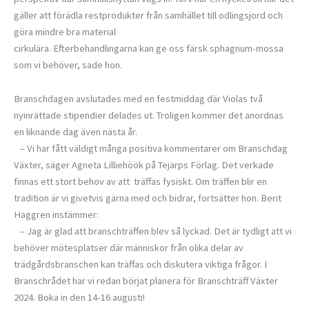
gäller att förädla restprodukter från samhället till odlingsjord och
göra mindre bra material
cirkulära. Efterbehandlingarna kan ge oss färsk sphagnum-mossa
som vi behöver, sade hon.
Branschdagen avslutades med en festmiddag där Violas två
nyinrättade stipendier delades ut. Troligen kommer det anordnas
en liknande dag även nästa år.
– Vi har fått väldigt många positiva kommentarer om Branschdag
Växter, säger Agneta Lilliehöök på Tejarps Förlag. Det verkade
finnas ett stort behov av att träffas fysiskt. Om träffen blir en
tradition är vi givetvis gärna med och bidrar, fortsätter hon. Berit
Haggren instämmer:
– Jag är glad att branschträffen blev så lyckad. Det är tydligt att vi
behöver mötesplatser där människor från olika delar av
trädgårdsbranschen kan träffas och diskutera viktiga frågor. I
Branschrådet har vi redan börjat planera för Branschträff Växter
2024. Boka in den 14-16 augusti!