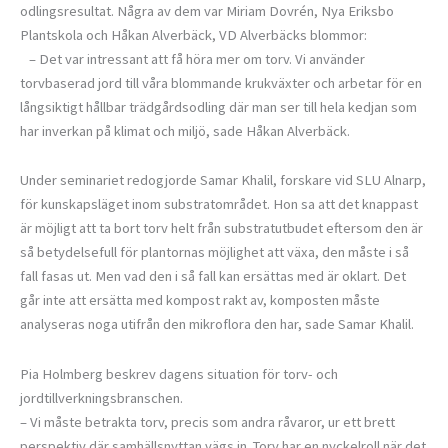
odlingsresultat. Några av dem var Miriam Dovrén, Nya Eriksbo
Plantskola och Håkan Alverbäck, VD Alverbäcks blommor:
– Det var intressant att få höra mer om torv. Vi använder
torvbaserad jord till våra blommande krukväxter och arbetar för en
långsiktigt hållbar trädgårdsodling där man ser till hela kedjan som
har inverkan på klimat och miljö, sade Håkan Alverbäck.
Under seminariet redogjorde Samar Khalil, forskare vid SLU Alnarp,
för kunskapsläget inom substratområdet. Hon sa att det knappast
är möjligt att ta bort torv helt från substratutbudet eftersom den är
så betydelsefull för plantornas möjlighet att växa, den måste i så
fall fasas ut. Men vad den i så fall kan ersättas med är oklart. Det
går inte att ersätta med kompost rakt av, komposten måste
analyseras noga utifrån den mikroflora den har, sade Samar Khalil.
Pia Holmberg beskrev dagens situation för torv- och
jordtillverkningsbranschen.
– Vi måste betrakta torv, precis som andra råvaror, ur ett brett
perspektiv där samhällsnyttan vägs in. Torv har en nyckelroll när det