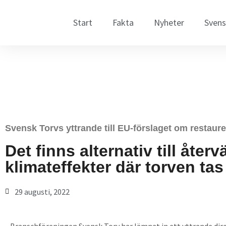
Hoppa
till
Start
Fakta
Nyheter
Svens
innehåll
Svensk Torvs yttrande till EU-förslaget om restaure
Det finns alternativ till åt
klimateffekter där torven tas 
29 augusti, 2022
Branschföreningen Svensk Torv har lämnat in ett yttrande dire