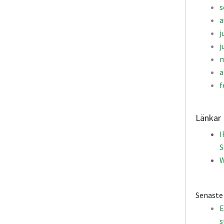
s
a
j
j
m
a
f
Länkar
I
S
W
Senaste
E
s