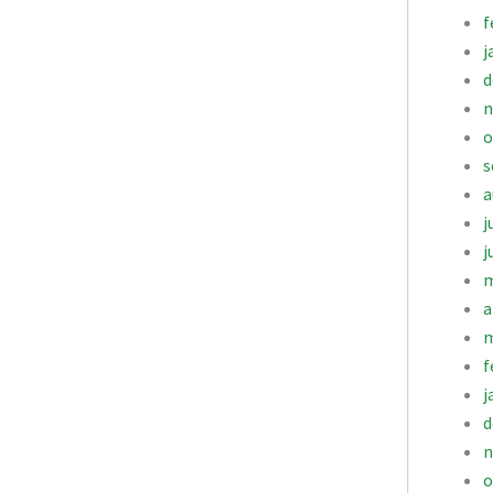
f
j
d
n
o
s
a
j
j
m
a
m
f
j
d
n
o