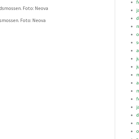
f
j
d
smossen. Foto: Neova
n
o
s
a
j
j
m
a
m
f
j
d
n
o