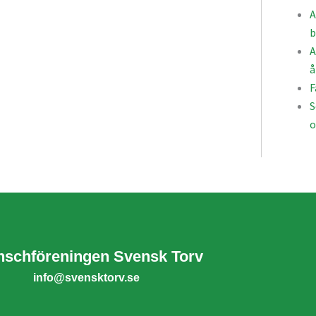
A
b
A
å
F
S
o
nschföreningen Svensk Torv
info@svensktorv.se