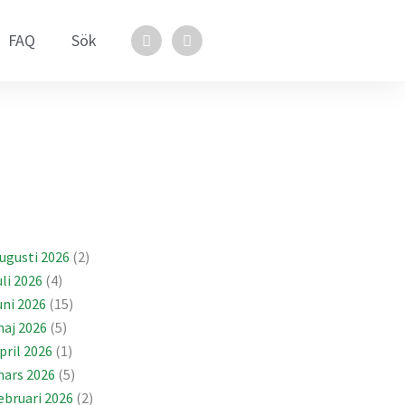
F
L
FAQ
Sök
a
i
c
n
e
k
b
e
o
d
o
i
k
n
ugusti 2026
(2)
uli 2026
(4)
uni 2026
(15)
aj 2026
(5)
pril 2026
(1)
ars 2026
(5)
ebruari 2026
(2)