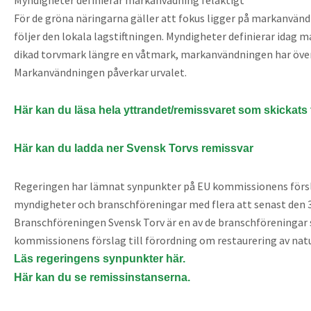
För de gröna näringarna gäller att fokus ligger på markanvändn
följer den lokala lagstiftningen. Myndigheter definierar idag m
dikad torvmark längre en våtmark, markanvändningen har överg
Markanvändningen påverkar urvalet.
Här kan du läsa hela yttrandet/remissvaret som skickats t
Här kan du ladda ner Svensk Torvs remissvar
Regeringen har lämnat synpunkter på EU kommissionens förslag
myndigheter och branschföreningar med flera att senast den 3
Branschföreningen Svensk Torv är en av de branschföreningar
kommissionens förslag till förordning om restaurering av natu
Läs regeringens synpunkter här.
Här kan du se remissinstanserna.