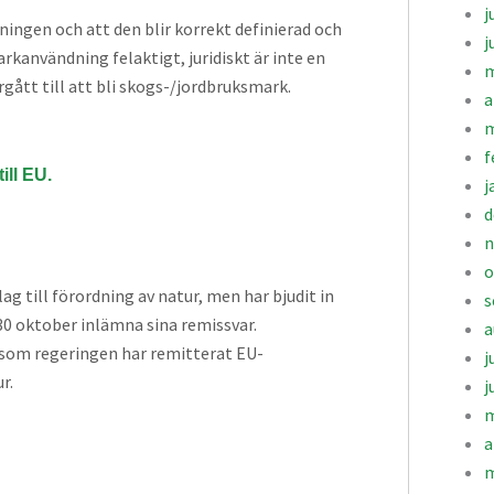
j
ingen och att den blir korrekt definierad och
j
arkanvändning felaktigt, juridiskt är inte en
m
ått till att bli skogs-/jordbruksmark.
a
m
f
ill EU.
j
d
n
o
 till förordning av natur, men har bjudit in
s
0 oktober inlämna sina remissvar.
a
 som regeringen har remitterat EU-
j
r.
j
m
a
m