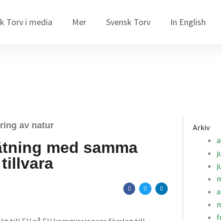
k Torv i media
Mer
Svensk Torv
In English
ring av natur
Arkiv
a
ervätning med samma
j
tillvara
j
m
a
m
f
kt till EU på EU kommissionens förslag till