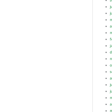
s
j
j
m
a
m
f
j
d
n
o
s
a
j
j
m
a
m