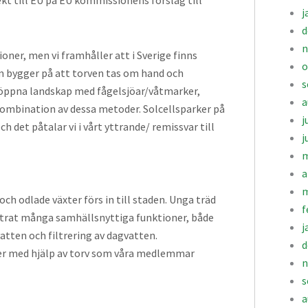
j
d
n
oner, men vi framhåller att i Sverige finns
o
 bygger på att torven tas om hand och
s
 öppna landskap med fågelsjöar/våtmarker,
a
ombination av dessa metoder. Solcellsparker på
j
 det påtalar vi i vårt yttrande/ remissvar till
j
m
a
m
och odlade växter förs in till staden. Unga träd
f
bstrat många samhällsnyttiga funktioner, både
j
atten och filtrering av dagvatten.
d
ner med hjälp av torv som våra medlemmar
n
s
a