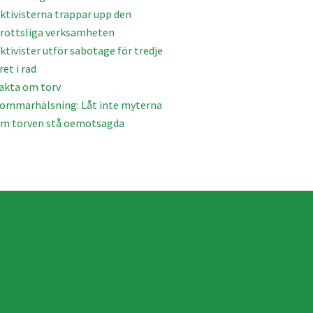
ktivisterna trappar upp den
rottsliga verksamheten
ktivister utför sabotage för tredje
ret i rad
akta om torv
ommarhälsning: Låt inte myterna
m torven stå oemotsagda