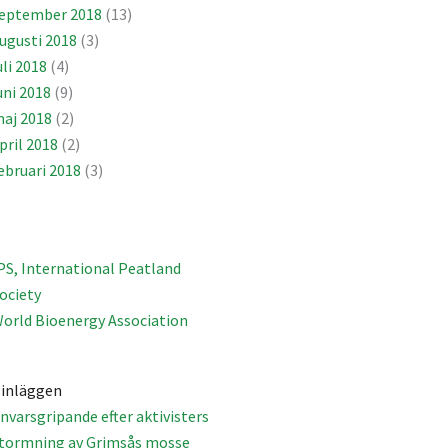
eptember 2018
(13)
ugusti 2018
(3)
uli 2018
(4)
uni 2018
(9)
aj 2018
(2)
pril 2018
(2)
ebruari 2018
(3)
PS, International Peatland
ociety
orld Bioenergy Association
 inläggen
nvarsgripande efter aktivisters
tormning av Grimsås mosse