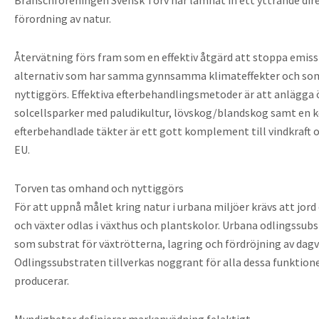
förordning av natur.
Återvätning förs fram som en effektiv åtgärd att stoppa emissi
alternativ som har samma gynnsamma klimateffekter och som
nyttiggörs. Effektiva efterbehandlingsmetoder är att anlägga
solcellsparker med paludikultur, lövskog/blandskog samt en k
efterbehandlade täkter är ett gott komplement till vindkraft och
EU.
Torven tas omhand och nyttiggörs
För att uppnå målet kring natur i urbana miljöer krävs att jord 
och växter odlas i växthus och plantskolor. Urbana odlingssu
som substrat för växtrötterna, lagring och fördröjning av dagv
Odlingssubstraten tillverkas noggrant för alla dessa funktio
producerar.
Myndigheter definierar markanvädning felaktigt