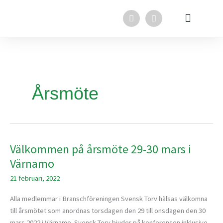
Hoppa
F
L
till
a
i
innehåll
c
n
e
k
Svensk Torv i media
Svensk Torv
In English
b
e
o
d
o
i
k
n
Årsmöte
Välkommen på årsmöte 29-30 mars i
Välkommen
på
Värnamo
årsmöte
21 februari, 2022
29-
30
Alla medlemmar i Branschföreningen Svensk Torv hälsas välkomna
mars
till årsmötet som anordnas torsdagen den 29 till onsdagen den 30
i
mars 2022 i Värnamo. Svensk Torv bjuder på konferensen inklusive