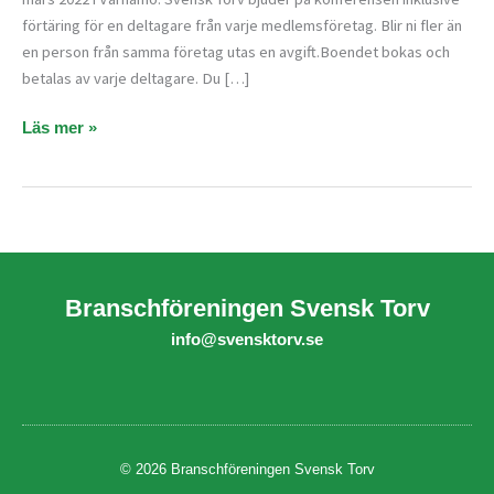
Värnamo
förtäring för en deltagare från varje medlemsföretag. Blir ni fler än
en person från samma företag utas en avgift.Boendet bokas och
betalas av varje deltagare. Du […]
Läs mer »
Branschföreningen Svensk Torv
info@svensktorv.se
© 2026 Branschföreningen Svensk Torv