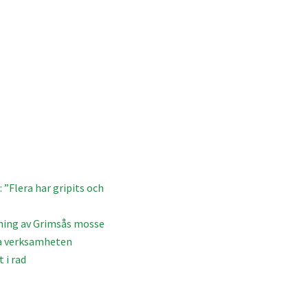
 ”Flera har gripits och
mning av Grimsås mosse
ga verksamheten
 i rad