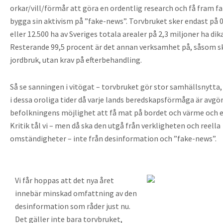
orkar/vill/förmår att göra en ordentlig research och få fram fa
bygga sin aktivism på ”fake-news”. Torvbruket sker endast på 
eller 12.500 ha av Sveriges totala arealer på 2,3 miljoner ha di
Resterande 99,5 procent är det annan verksamhet på, såsom 
jordbruk, utan krav på efterbehandling.
Så se sanningen i vitögat – torvbruket gör stor samhällsnytta, 
i dessa oroliga tider då varje lands beredskapsförmåga är avgö
befolkningens möjlighet att få mat på bordet och värme och el
Kritik tål vi – men då ska den utgå från verkligheten och reella
omständigheter – inte från desinformation och ”fake-news”.
Vi får hoppas att det nya året
innebär minskad omfattning av den
desinformation som råder just nu.
Det gäller inte bara torvbruket,