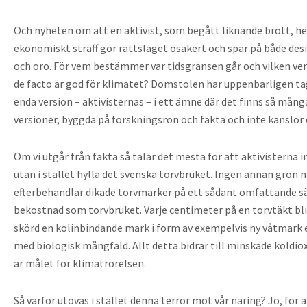
Och nyheten om att en aktivist, som begått liknande brott, h
ekonomiskt straff gör rättsläget osäkert och spär på både de
och oro. För vem bestämmer var tidsgränsen går och vilken v
de facto är god för klimatet? Domstolen har uppenbarligen tag
enda version – aktivisternas – i ett ämne där det finns så många
versioner, byggda på forskningsrön och fakta och inte känslor 
Om vi utgår från fakta så talar det mesta för att aktivisterna 
utan i stället hylla det svenska torvbruket. Ingen annan grön 
efterbehandlar dikade torvmarker på ett sådant omfattande s
bekostnad som torvbruket. Varje centimeter på en torvtäkt blir
skörd en kolinbindande mark i form av exempelvis ny våtmark 
med biologisk mångfald. Allt detta bidrar till minskade koldi
är målet för klimatrörelsen.
Så varför utövas i stället denna terror mot vår näring? Jo, för 