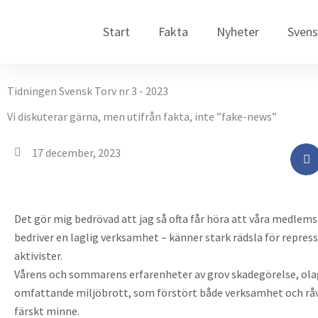
Hoppa
till
Start
Fakta
Nyheter
Svens
innehåll
Tidningen Svensk Torv nr 3 - 2023
Vi diskuterar gärna, men utifrån fakta, inte ”fake-news”
17 december, 2023
Det gör mig bedrövad att jag så ofta får höra att våra medlem
bedriver en laglig verksamhet – känner stark rädsla för repress
aktivister.
Vårens och sommarens erfarenheter av grov skadegörelse, ola
omfattande miljöbrott, som förstört både verksamhet och råva
färskt minne.