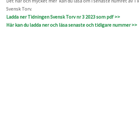
Det här och mycket mer kan du läsa om i senaste numret av T
Svensk Torv.
Ladda ner Tidningen Svensk Torv nr 3 2023 som pdf >>
Här kan du ladda ner och läsa senaste och tidigare nummer >>