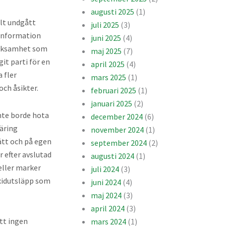
augusti 2025
(1)
elt undgått
juli 2025
(3)
sinformation
juni 2025
(4)
erksamhet som
maj 2025
(7)
it parti för en
april 2025
(4)
 fler
mars 2025
(1)
och åsikter.
februari 2025
(1)
januari 2025
(2)
inte borde hota
december 2024
(6)
näring
november 2024
(1)
ätt och på egen
september 2024
(2)
 efter avslutad
augusti 2024
(1)
eller marker
juli 2024
(3)
oxidutsläpp som
juni 2024
(4)
maj 2024
(3)
april 2024
(3)
att ingen
mars 2024
(1)