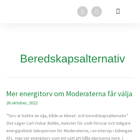
Hoppa
F
L
till
a
i
innehåll
c
n
e
k
b
e
o
d
o
i
k
n
Beredskapsalternativ
Mer energitorv om Moderaterna får välja
Mer
energitorv
26 oktober, 2022
om
Moderaterna
”Torv är bättre än olja, både ur klimat- och beredskapsalternativ”.
får
Det säger Carl-Oskar Bohlin, minister för civilt försvar och tidigare
välja
energipolitisk talesperson för Moderaterna, i en intervju i tidningen
ATL. Han ser energitorv som ett sätt att hålla elpriserna nere. I