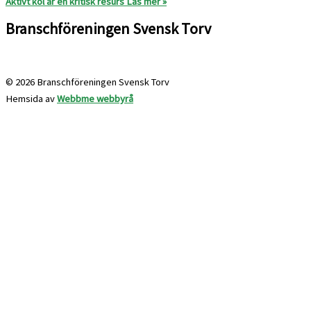
Aktivt kol är en kritisk resurs
Läs mer »
Branschföreningen Svensk Torv
info@svensktorv.se
© 2026 Branschföreningen Svensk Torv
Hemsida av
Webbme webbyrå