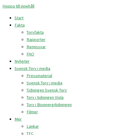
Hoppa till innehåll
Start
Fakta
Torvfakta
Rapporter
Remissvar
FAQ
Nyheter
Svensk Torv i media
Pressmaterial
Svensk Torv i media
Tidningen Svensk Torv
Torv i tidningen Viola
Torv i Bioenergitidningen
Filmer
Mer
Länkar
TFC