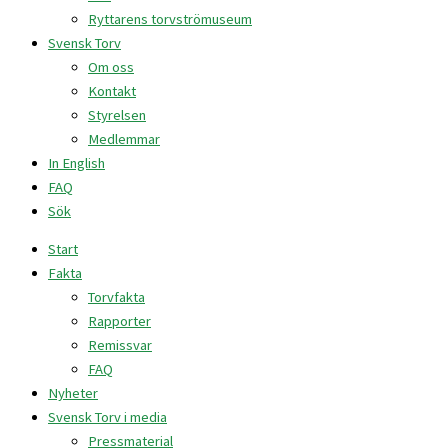
Ryttarens torvströmuseum
Svensk Torv
Om oss
Kontakt
Styrelsen
Medlemmar
In English
FAQ
Sök
Start
Fakta
Torvfakta
Rapporter
Remissvar
FAQ
Nyheter
Svensk Torv i media
Pressmaterial