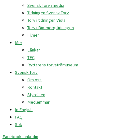
Svensk Torv i media
Tidningen Svensk Torv
Torv i tidningen Viola
Torv i Bioenergitidningen
Filmer
Mer
Länkar
TFC
Ryttarens torvströmuseum
Svensk Torv
Om oss
Kontakt
Styrelsen
Medlemmar
In English
FAQ
Sök
Facebook
Linkedin