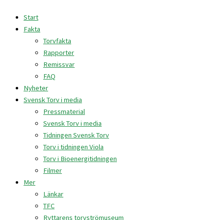
Hoppa
Ingen
Svensk
Start
till
skatt
Torv
Fakta
innehåll
på
har
Torvfakta
odlingstorv
expertis
Rapporter
med
Remissvar
i
FAQ
Odlingstorvsutredningen
Nyheter
Svensk Torv i media
Pressmaterial
Svensk Torv i media
Tidningen Svensk Torv
Torv i tidningen Viola
Torv i Bioenergitidningen
Filmer
Mer
Länkar
TFC
Ryttarens torvströmuseum