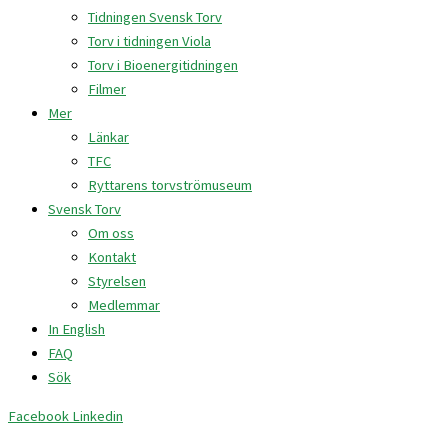
Tidningen Svensk Torv
Torv i tidningen Viola
Torv i Bioenergitidningen
Filmer
Mer
Länkar
TFC
Ryttarens torvströmuseum
Svensk Torv
Om oss
Kontakt
Styrelsen
Medlemmar
In English
FAQ
Sök
Facebook
Linkedin