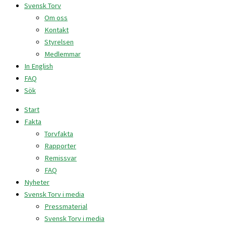
Svensk Torv
Om oss
Kontakt
Styrelsen
Medlemmar
In English
FAQ
Sök
Start
Fakta
Torvfakta
Rapporter
Remissvar
FAQ
Nyheter
Svensk Torv i media
Pressmaterial
Svensk Torv i media