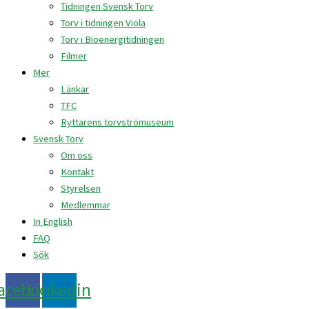
Tidningen Svensk Torv
Torv i tidningen Viola
Torv i Bioenergitidningen
Filmer
Mer
Länkar
TFC
Ryttarens torvströmuseum
Svensk Torv
Om oss
Kontakt
Styrelsen
Medlemmar
In English
FAQ
Sök
acebook
Linkedin