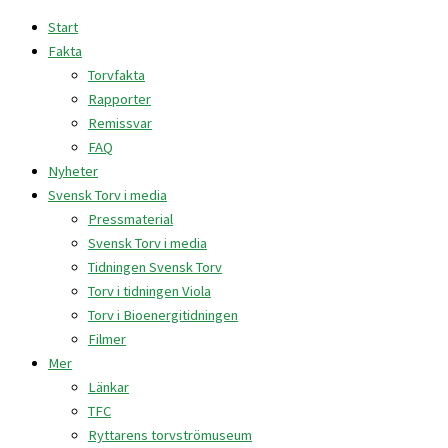
Hoppa
Användning
Start
till
av
Fakta
innehåll
torvbaserad
Torvfakta
jord
Rapporter
bidrar
Remissvar
till
FAQ
myllrande
Nyheter
våtmarker
Svensk Torv i media
och
Pressmaterial
kolinbindande
Svensk Torv i media
skog
Tidningen Svensk Torv
Torv i tidningen Viola
Torv i Bioenergitidningen
Filmer
Mer
Länkar
TFC
Ryttarens torvströmuseum