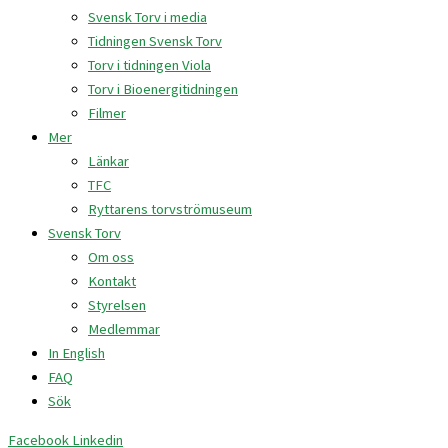
Svensk Torv i media
Tidningen Svensk Torv
Torv i tidningen Viola
Torv i Bioenergitidningen
Filmer
Mer
Länkar
TFC
Ryttarens torvströmuseum
Svensk Torv
Om oss
Kontakt
Styrelsen
Medlemmar
In English
FAQ
Sök
Facebook
Linkedin