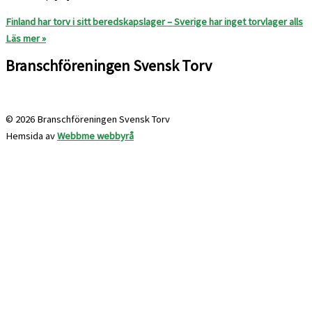
Finland har torv i sitt beredskapslager – Sverige har inget torvlager alls
Läs mer »
Branschföreningen Svensk Torv
info@svensktorv.se
© 2026 Branschföreningen Svensk Torv
Hemsida av
Webbme webbyrå