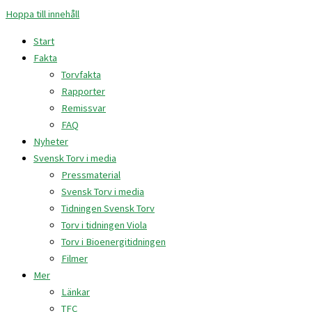
Hoppa till innehåll
Start
Fakta
Torvfakta
Rapporter
Remissvar
FAQ
Nyheter
Svensk Torv i media
Pressmaterial
Svensk Torv i media
Tidningen Svensk Torv
Torv i tidningen Viola
Torv i Bioenergitidningen
Filmer
Mer
Länkar
TFC