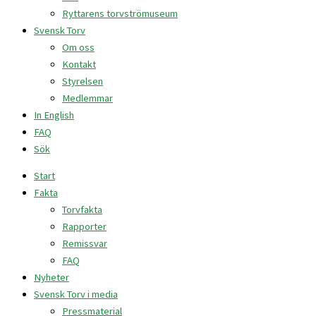
Ryttarens torvströmuseum
Svensk Torv
Om oss
Kontakt
Styrelsen
Medlemmar
In English
FAQ
Sök
Start
Fakta
Torvfakta
Rapporter
Remissvar
FAQ
Nyheter
Svensk Torv i media
Pressmaterial