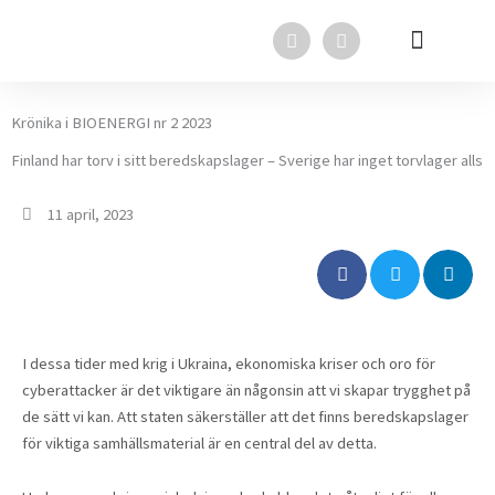
Hoppa
F
L
till
a
i
innehåll
c
n
e
k
Svensk Torv i media
Svensk Torv
In English
b
e
o
d
Krönika i BIOENERGI nr 2 2023
o
i
k
n
Finland har torv i sitt beredskapslager – Sverige har inget torvlager alls
11 april, 2023
I dessa tider med krig i Ukraina, ekonomiska kriser och oro för
cyberattacker är det viktigare än någonsin att vi skapar trygghet på
de sätt vi kan. Att staten säkerställer att det finns beredskapslager
för viktiga samhällsmaterial är en central del av detta.