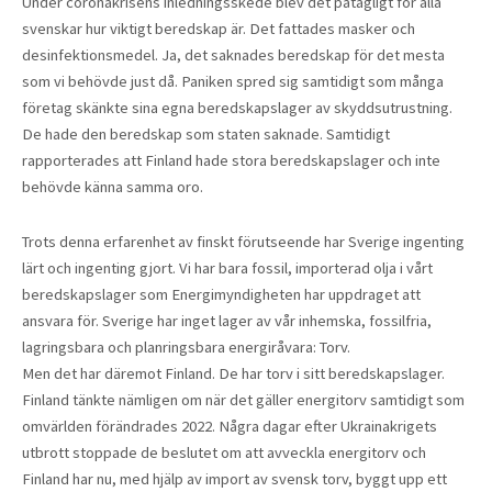
Under coronakrisens inledningsskede blev det påtagligt för alla
svenskar hur viktigt beredskap är. Det fattades masker och
desinfektionsmedel. Ja, det saknades beredskap för det mesta
som vi behövde just då. Paniken spred sig samtidigt som många
företag skänkte sina egna beredskapslager av skyddsutrustning.
De hade den beredskap som staten saknade. Samtidigt
rapporterades att Finland hade stora beredskapslager och inte
behövde känna samma oro.
Trots denna erfarenhet av finskt förutseende har Sverige ingenting
lärt och ingenting gjort. Vi har bara fossil, importerad olja i vårt
beredskapslager som Energimyndigheten har uppdraget att
ansvara för. Sverige har inget lager av vår inhemska, fossilfria,
lagringsbara och planringsbara energiråvara: Torv.
Men det har däremot Finland. De har torv i sitt beredskapslager.
Finland tänkte nämligen om när det gäller energitorv samtidigt som
omvärlden förändrades 2022. Några dagar efter Ukrainakrigets
utbrott stoppade de beslutet om att avveckla energitorv och
Finland har nu, med hjälp av import av svensk torv, byggt upp ett