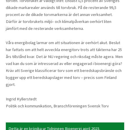
torven. Torvbruket är väldigt litet: Endast 0,5 procent av Sveriges
dikade markarealer används till torvbruk. På de resterande 99,5
procent av de dikade torvmarkerna är det annan verksamhet.
Därför är torvbrukets miljö- och klimatpåverkan oerhört liten
jämfört med de resterande verksamheterna.
Våra energibolag larmar om att situationen är oerhört akut. Beslut
har fattats om att helt avveckla energitorv trots att täkterna har 25
års tillstånd kvar. Det är NU regering och riksdag måste agera. Men
vad kan du som är intresserad av eller engagerad i bioenergi göra?
Kräv att Sverige klassificerar torv som ett beredskapsbränsle och
bygger upp ett beredskapslager med torv – precis som Finland
gjort.
Ingrid Kyllerstedt
Politik och kommunikation, Branschföreningen Svensk Torv
Detta är en krönika ur Tidningen Bioenergi april 2023.