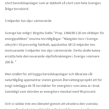
stort beredskapslager som är dubbelt så stort som hela Sveriges
årliga torvskörd.
3 miljarder ton olja i värmevärde
Sverige har enligt i Birgitta Dahls ”Prop. 1984/85:120 om riktlinjer för
energipolitiken” enorma torvtillgångar: ”Mängden torv i Sverige.
uttryckt i 50 procentig fukthalt, uppskattas till 15 miljarder ton.
motsvarande 3 miljarder ton olja i värmevärde. Detta skulle kunna
ersätta hela den nuvarande oljeförbrukningen i Sverige i närmare
200 år. ”
Men istället för att bygga beredskapslager och tillvarata vår
naturtillgång uppmuntrar staten genom återvätningsprojekt att för
evigt ödelägga de få torvtäkter för energitorv som ännu är i bruk.
Samtidigt som skörden av energitorv minskat med 90 procent.
Och vi räddar inte ens klimatet genom att utradera den svenska