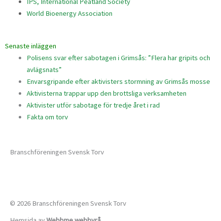
IPS, International Peatland Society
World Bioenergy Association
Senaste inläggen
Polisens svar efter sabotagen i Grimsås: ”Flera har gripits och
avlägsnats”
Envarsgripande efter aktivisters stormning av Grimsås mosse
Aktivisterna trappar upp den brottsliga verksamheten
Aktivister utför sabotage för tredje året i rad
Fakta om torv
Branschföreningen Svensk Torv
info@svensktorv.se
© 2026 Branschföreningen Svensk Torv
Hemsida av
Webbme webbyrå