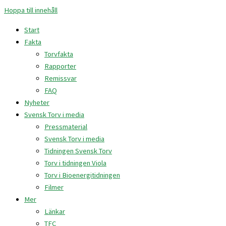
Hoppa till innehåll
Start
Fakta
Torvfakta
Rapporter
Remissvar
FAQ
Nyheter
Svensk Torv i media
Pressmaterial
Svensk Torv i media
Tidningen Svensk Torv
Torv i tidningen Viola
Torv i Bioenergitidningen
Filmer
Mer
Länkar
TFC