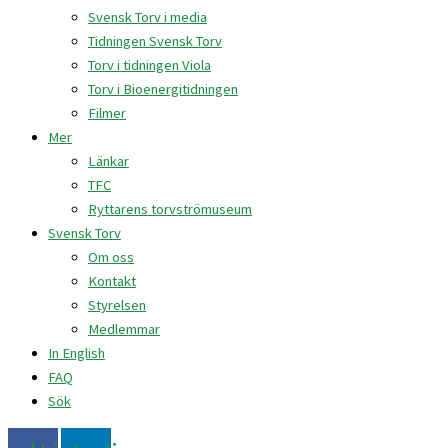
Svensk Torv i media
Tidningen Svensk Torv
Torv i tidningen Viola
Torv i Bioenergitidningen
Filmer
Mer
Länkar
TFC
Ryttarens torvströmuseum
Svensk Torv
Om oss
Kontakt
Styrelsen
Medlemmar
In English
FAQ
Sök