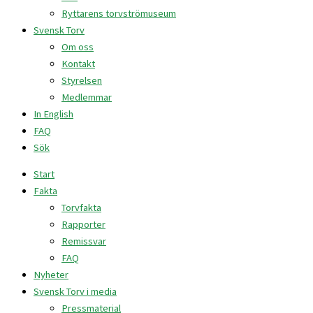
Ryttarens torvströmuseum
Svensk Torv
Om oss
Kontakt
Styrelsen
Medlemmar
In English
FAQ
Sök
Start
Fakta
Torvfakta
Rapporter
Remissvar
FAQ
Nyheter
Svensk Torv i media
Pressmaterial