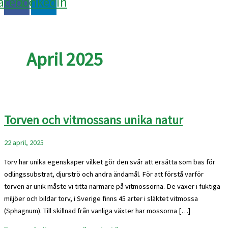
acebook
Linkedin
April 2025
Torven och vitmossans unika natur
22 april, 2025
Torv har unika egenskaper vilket gör den svår att ersätta som bas för
odlingssubstrat, djurströ och andra ändamål. För att förstå varför
torven är unik måste vi titta närmare på vitmossorna. De växer i fuktiga
miljöer och bildar torv, i Sverige finns 45 arter i släktet vitmossa
(Sphagnum). Till skillnad från vanliga växter har mossorna […]