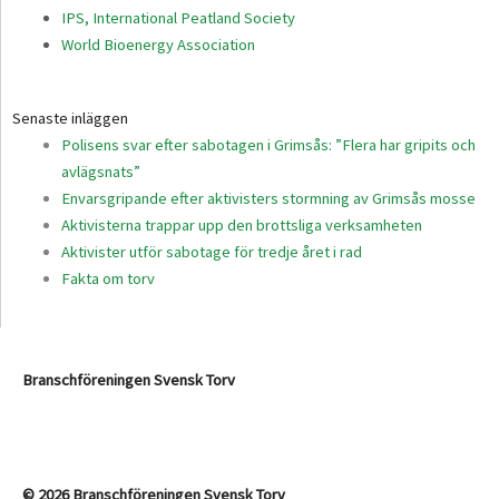
IPS, International Peatland Society
World Bioenergy Association
Senaste inläggen
Polisens svar efter sabotagen i Grimsås: ”Flera har gripits och
avlägsnats”
Envarsgripande efter aktivisters stormning av Grimsås mosse
Aktivisterna trappar upp den brottsliga verksamheten
Aktivister utför sabotage för tredje året i rad
Fakta om torv
Branschföreningen Svensk Torv
info@svensktorv.se
© 2026 Branschföreningen Svensk Torv