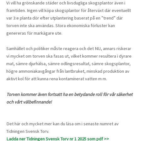
Vi vill ha grönskande städer och livsdugliga skogsplantor även i
framtiden. Ingen vill köpa skogsplantor för återväxt där eventuellt
var 3:e planta dör efter utplantering baserat på en ”trend” där
torven inte ska användas. Stora ekonomiska förluster kan
genereras för markägare ute.
Samhället och politiker måste reagera och det NU, annars riskerar
vi mycket om torven ska fasas ut, vilket kommer resultera i dyrare
mat, sämre djurhälsa, sämre odlingsresultat, sämre skogsplantor,
högre ammoniakavgångar från lantbruket, minskad produktion av
aktivt kol för att kunna rena kontaminerat vatten m m.
Torven kommer även fortsatt ha en betydande roll för vår säkerhet
och vårt välbefinnande!
Det här och mycket mer kan du läsa om i senaste numret av
Tidningen Svensk Torv.
Ladda ner Tidningen Svensk Torv nr 1 2025 som pdf >>