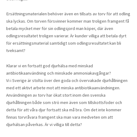
Ersättningsmaterialen behöver även en tillsats av torv för att odling
ska lyckas. Om torven försvinner kommer man troligen framgent få
betala mycket mer för sin odlingsjord man köper, där även
odlingsresultatet troligen varierar. Är kunder villiga att betala dyrt
för ersättningsmaterial samtidigt som odlingsresultatet kan bli
tveksamt?
Klarar vi en fortsatt god djurhälsa med minskad
antibiotikaanvändning och minskade ammoniakavgångar?
Vi i Sverige är stolta över den goda och övervakade djurhållningen
med ett aktivt arbete mot att minska antibiotikaanvändningen.
Användningen av torv har ökat stort inom den svenska
djurhållningen både som strö men även som tillskottsfoder och
detta för att våra djur fortsatt ska må bra. Om det inte kommer
finnas torvråvara framgent ska man vara medveten om att
djurhälsan påverkas. Är vi villiga till detta?