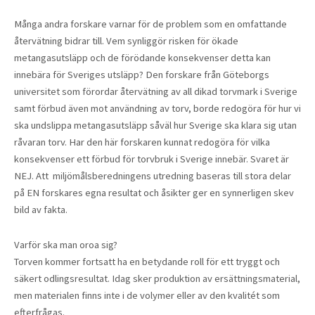
Många andra forskare varnar för de problem som en omfattande
återvätning bidrar till. Vem synliggör risken för ökade
metangasutsläpp och de förödande konsekvenser detta kan
innebära för Sveriges utsläpp? Den forskare från Göteborgs
universitet som förordar återvätning av all dikad torvmark i Sverige
samt förbud även mot användning av torv, borde redogöra för hur vi
ska undslippa metangasutsläpp såväl hur Sverige ska klara sig utan
råvaran torv. Har den här forskaren kunnat redogöra för vilka
konsekvenser ett förbud för torvbruk i Sverige innebär. Svaret är
NEJ. Att miljömålsberedningens utredning baseras till stora delar
på EN forskares egna resultat och åsikter ger en synnerligen skev
bild av fakta.
Varför ska man oroa sig?
Torven kommer fortsatt ha en betydande roll för ett tryggt och
säkert odlingsresultat. Idag sker produktion av ersättningsmaterial,
men materialen finns inte i de volymer eller av den kvalitét som
efterfrågas.