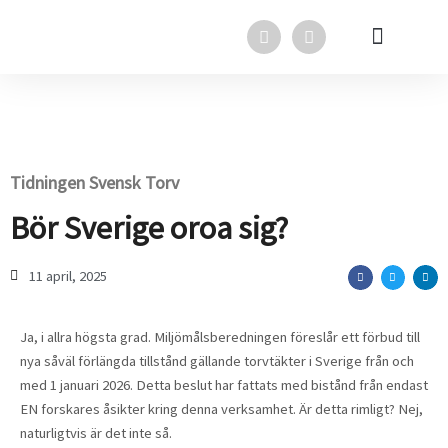
Hoppa
F
L
till
a
i
innehåll
c
n
e
k
Svensk Torv i media
Svensk Torv
In English
b
e
o
d
o
i
k
n
Tidningen Svensk Torv
Bör Sverige oroa sig?
11 april, 2025
Ja, i allra högsta grad. Miljömålsberedningen föreslår ett förbud till
nya såväl förlängda tillstånd gällande torvtäkter i Sverige från och
med 1 januari 2026. Detta beslut har fattats med bistånd från endast
EN forskares åsikter kring denna verksamhet. Är detta rimligt? Nej,
naturligtvis är det inte så.