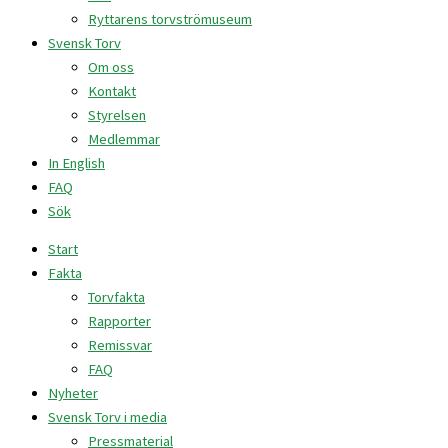
Ryttarens torvströmuseum
Svensk Torv
Om oss
Kontakt
Styrelsen
Medlemmar
In English
FAQ
Sök
Start
Fakta
Torvfakta
Rapporter
Remissvar
FAQ
Nyheter
Svensk Torv i media
Pressmaterial