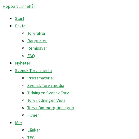
Hoppa till innehåll
Start
Fakta
Torvfakta
Rapporter
Remissvar
FAQ
Nyheter
Svensk Torv i media
Pressmaterial
Svensk Torv i media
Tidningen Svensk Torv
Torv i tidningen Viola
Torv i Bioenergitidningen
Filmer
Mer
Länkar
TFC