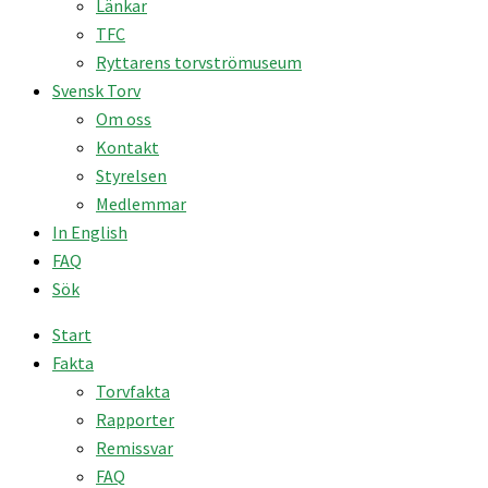
Länkar
TFC
Ryttarens torvströmuseum
Svensk Torv
Om oss
Kontakt
Styrelsen
Medlemmar
In English
FAQ
Sök
Start
Fakta
Torvfakta
Rapporter
Remissvar
FAQ