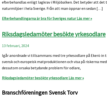
efterbehandlas enligt lagkrav i Miljöbalken. Det betyder att d
naturmiljöer i hela Sverige. Från att man öppnar en sedan […]
Efterbehandlingarna är bra för Sveriges natur
Läs mer »
Riksdagsledamöter besökte yrkesodlare
13 februari, 2024
Igår anordnade vi tillsammans med tre yrkesodlare på Ekerö in til
svensk och europeisk matproduktionen och visa på riskerna med
dessutom orsaka betydande problem för odlare,
Riksdagsledamöter besökte yrkesodlare
Läs mer »
Branschföreningen Svensk Torv
info@svensktorv.se