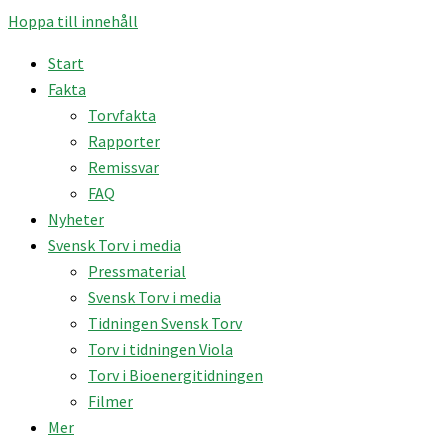
Hoppa till innehåll
Start
Fakta
Torvfakta
Rapporter
Remissvar
FAQ
Nyheter
Svensk Torv i media
Pressmaterial
Svensk Torv i media
Tidningen Svensk Torv
Torv i tidningen Viola
Torv i Bioenergitidningen
Filmer
Mer