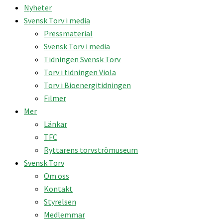
Nyheter
Svensk Torv i media
Pressmaterial
Svensk Torv i media
Tidningen Svensk Torv
Torv i tidningen Viola
Torv i Bioenergitidningen
Filmer
Mer
Länkar
TFC
Ryttarens torvströmuseum
Svensk Torv
Om oss
Kontakt
Styrelsen
Medlemmar