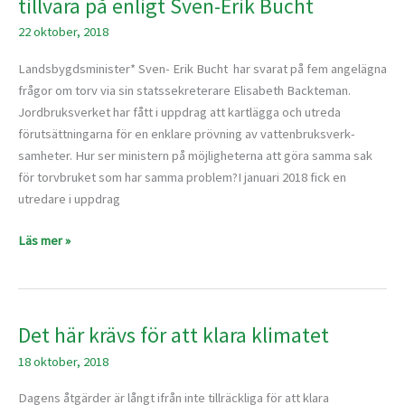
tillvara på enligt Sven-Erik Bucht
en
22 oktober, 2018
viktig
resurs
Landsbygdsminister* Sven- Erik Bucht har svarat på fem angelägna
som
frågor om torv via sin statssekreterare Elisabeth Backteman.
vi
Jordbruksverket har fått i upp­drag att kartlägga och utreda
bör
förutsättningarna för en enklare prövning av vattenbruksverk­
ta
samheter. Hur ser ministern på möjligheterna att göra samma sak
tillvara
för torvbruket som har samma problem?I januari 2018 fick en
på
utredare i uppdrag
enligt
Sven-
Läs mer »
Erik
Bucht
Det här krävs för att klara klimatet
Det
här
18 oktober, 2018
krävs
för
Dagens åtgärder är långt ifrån inte tillräckliga för att klara