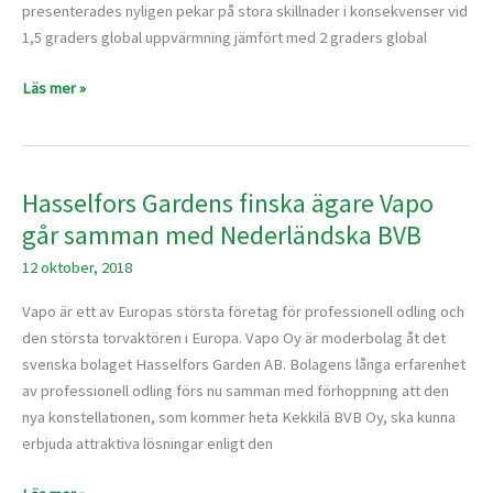
torvmark
presenterades nyligen pekar på stora skillnader i konsekvenser vid
1,5 graders global uppvärmning jämfört med 2 graders global
Läs mer »
Hasselfors Gardens finska ägare Vapo
Hasselfors
Gardens
går samman med Nederländska BVB
finska
12 oktober, 2018
ägare
Vapo
Vapo är ett av Europas största företag för professionell odling och
går
den största torvaktören i Europa. Vapo Oy är moderbolag åt det
samman
svenska bolaget Hasselfors Garden AB. Bolagens långa erfarenhet
med
av professionell odling förs nu samman med förhoppning att den
Nederländska
nya konstellationen, som kommer heta Kekkilä BVB Oy, ska kunna
BVB
erbjuda attraktiva lösningar enligt den