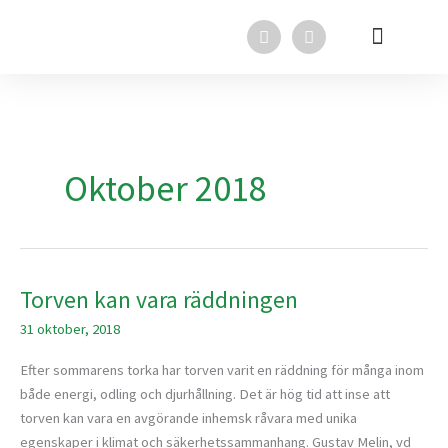
Hoppa
F
L
till
a
i
innehåll
c
n
e
k
Svensk Torv i media
Svensk Torv
In English
b
e
o
d
o
i
k
n
Oktober 2018
Torven kan vara räddningen
Torven
kan
31 oktober, 2018
vara
räddningen
Efter sommarens torka har torven varit en räddning för många inom
både energi, odling och djurhållning. Det är hög tid att inse att
torven kan vara en avgörande inhemsk råvara med unika
egenskaper i klimat och säkerhetssammanhang. Gustav Melin, vd