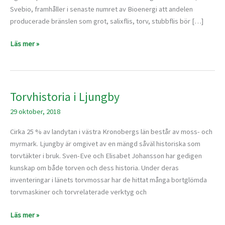
Svebio, framhåller i senaste numret av Bioenergi att andelen
producerade bränslen som grot, salixflis, torv, stubbflis bör […]
Läs mer »
Torvhistoria i Ljungby
Torvhistoria
i
29 oktober, 2018
Ljungby
Cirka 25 % av landytan i västra Kronobergs län består av moss- och
myrmark. Ljungby är omgivet av en mängd såväl historiska som
torvtäkter i bruk. Sven-Eve och Elisabet Johansson har gedigen
kunskap om både torven och dess historia. Under deras
inventeringar i länets torvmossar har de hittat många bortglömda
torvmaskiner och torvrelaterade verktyg och
Läs mer »