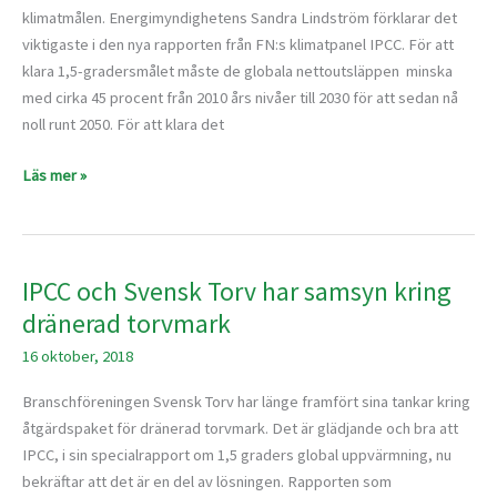
att
klimatmålen. Energimyndighetens Sandra Lindström förklarar det
klara
viktigaste i den nya rapporten från FN:s klimatpanel IPCC. För att
klimatet
klara 1,5-gradersmålet måste de globala nettoutsläppen minska
med cirka 45 procent från 2010 års nivåer till 2030 för att sedan nå
noll runt 2050. För att klara det
Läs mer »
IPCC och Svensk Torv har samsyn kring
IPCC
och
dränerad torvmark
Svensk
16 oktober, 2018
Torv
har
Branschföreningen Svensk Torv har länge framfört sina tankar kring
samsyn
åtgärdspaket för dränerad torvmark. Det är glädjande och bra att
kring
IPCC, i sin specialrapport om 1,5 graders global uppvärmning, nu
dränerad
bekräftar att det är en del av lösningen. Rapporten som