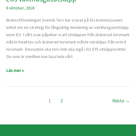
energipolitik
8 oktober, 2018
–
en
Branschföreningen Svensk Torv har svarat på EU-kommissionen
strategi
enkät om en strategi för långsiktig minskning av växthusgasutsläpp
för
inom EU. ​​​I vårt svar påpekar vi att utsläppen från dränerad torvmark
långsiktig
måste beaktas och dränerad torvmark måste särskiljas från orörd
minskning
torvmark. Dessutom ska torv inte ska ingå i EU ETS utsläppsrätter.
av
Du som är medlem kan läsa hela vårt
EUs
växthusgasutsläpp
Läs mer »
1
2
Nästa
→