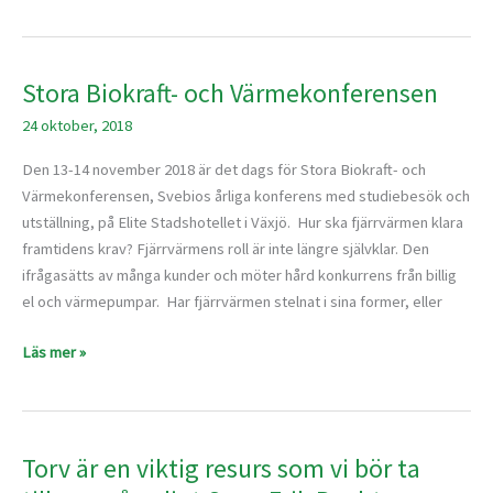
Stora Biokraft- och Värmekonferensen
Stora
Biokraft-
24 oktober, 2018
och
Värmekonferensen
Den 13-14 november 2018 är det dags för Stora Biokraft- och
Värmekonferensen, Svebios årliga konferens med studiebesök och
utställning, på Elite Stadshotellet i Växjö. Hur ska fjärrvärmen klara
framtidens krav? Fjärrvärmens roll är inte längre självklar. Den
ifrågasätts av många kunder och möter hård konkurrens från billig
el och värmepumpar. Har fjärrvärmen stelnat i sina former, eller
Läs mer »
Torv är en viktig resurs som vi bör ta
Torv
är