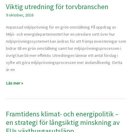
Viktig utredning för torvbranschen
Viktig
utredning
9 oktober, 2018
för
torvbranschen
Anpassad miljöprövning för en grön omställning På uppdrag av
Miljö- och energidepartementet har en utredare sett över hur
miljöprövningssystemet kan ändras för att främja investeringar som
bidrar till en grön omställning samt hur miljöprövningsprocessen i
övrigt kan bli mer effektiv. Utredningen lämnar ett antal förslag i
syfte att göra miljöprövningsprocessen mer ändamålsenlig. Detta
är en
Läs mer »
Framtidens klimat- och energipolitik –
Framtidens
klimat-
en strategi för långsiktig minskning av
och
EUs växthusgasutsläpp