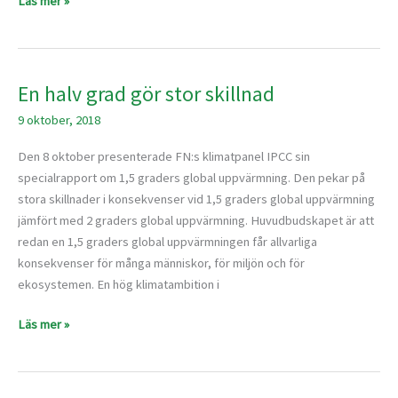
Läs mer »
En halv grad gör stor skillnad
En
halv
9 oktober, 2018
grad
gör
Den 8 oktober presenterade FN:s klimatpanel IPCC sin
stor
specialrapport om 1,5 graders global uppvärmning. Den pekar på
skillnad
stora skillnader i konsekvenser vid 1,5 graders global uppvärmning
jämfört med 2 graders global uppvärmning. Huvudbudskapet är att
redan en 1,5 graders global uppvärmningen får allvarliga
konsekvenser för många människor, för miljön och för
ekosystemen. En hög klimatambition i
Läs mer »