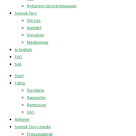
Ryttarens torvströmuseum
Svensk Torv
Om oss
Kontakt
Styrelsen
Medlemmar
In English
FAQ
Sök
Start
Fakta
Torvfakta
Rapporter
Remissvar
FAQ
Nyheter
Svensk Torv i media
Pressmaterial