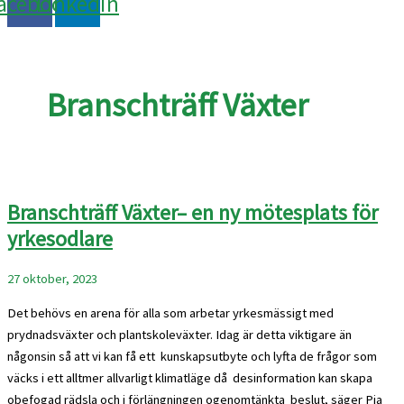
acebook
Linkedin
Branschträff Växter
Branschträff Växter– en ny mötesplats för
yrkesodlare
27 oktober, 2023
Det behövs en arena för alla som arbetar yrkesmässigt med
prydnadsväxter och plantskoleväxter. Idag är detta viktigare än
någonsin så att vi kan få ett kunskapsutbyte och lyfta de frågor som
väcks i ett alltmer allvarligt klimatläge då desinformation kan skapa
obefogad rädsla och i förlängningen ogenomtänkta beslut, säger Pia