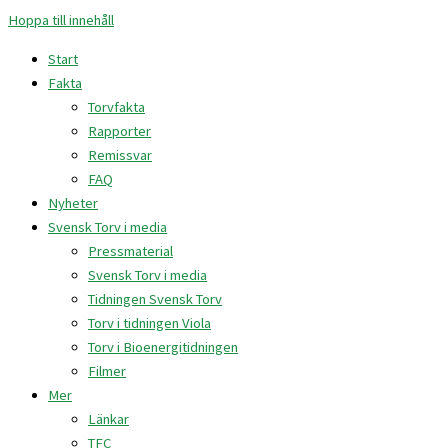
Hoppa till innehåll
Start
Fakta
Torvfakta
Rapporter
Remissvar
FAQ
Nyheter
Svensk Torv i media
Pressmaterial
Svensk Torv i media
Tidningen Svensk Torv
Torv i tidningen Viola
Torv i Bioenergitidningen
Filmer
Mer
Länkar
TFC