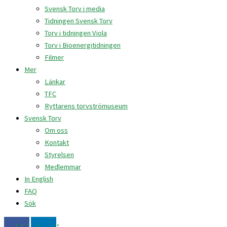
Svensk Torv i media
Tidningen Svensk Torv
Torv i tidningen Viola
Torv i Bioenergitidningen
Filmer
Mer
Länkar
TFC
Ryttarens torvströmuseum
Svensk Torv
Om oss
Kontakt
Styrelsen
Medlemmar
In English
FAQ
Sök