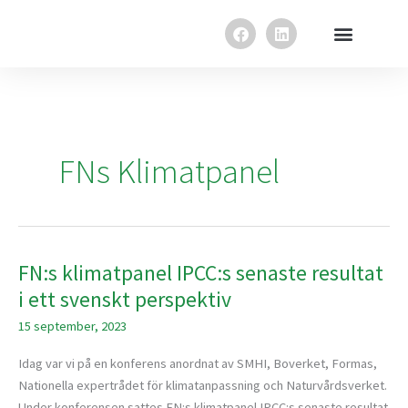
Hoppa
F
L
till
a
i
innehåll
c
n
e
k
b
e
o
d
o
i
k
n
FNs Klimatpanel
FN:s klimatpanel IPCC:s senaste resultat
FN:s
klimatpanel
i ett svenskt perspektiv
IPCC:s
15 september, 2023
senaste
resultat
Idag var vi på en konferens anordnat av SMHI, Boverket, Formas,
i
Nationella expertrådet för klimatanpassning och Naturvårdsverket.
ett
Under konferensen sattes FN:s klimatpanel IPCC:s senaste resultat