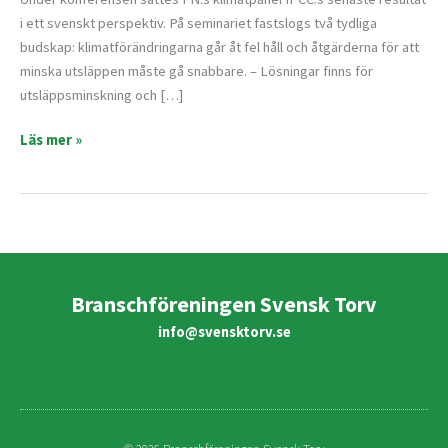
svenskt
i ett svenskt perspektiv. På seminariet fastslogs två tydliga
perspektiv
budskap: klimatförändringarna går åt fel håll och åtgärderna för att
minska utsläppen måste gå snabbare. – Lösningar finns för
utsläppsminskning och […]
Läs mer »
Branschföreningen Svensk Torv
info@svensktorv.se