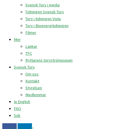
Svensk Torv i media
Tidningen Svensk Torv
Torv i tidningen Viola
Torv i Bioenergitidningen
Filmer
Mer
Länkar
TFC
Ryttarens torvströmuseum
Svensk Torv
Om oss
Kontakt
Styrelsen
Medlemmar
In English
FAQ
Sök