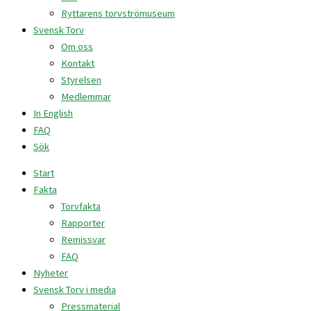
Ryttarens torvströmuseum
Svensk Torv
Om oss
Kontakt
Styrelsen
Medlemmar
In English
FAQ
Sök
Start
Fakta
Torvfakta
Rapporter
Remissvar
FAQ
Nyheter
Svensk Torv i media
Pressmaterial