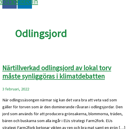
acebook
Linkedin
Odlingsjord
Närtillverkad odlingsjord av lokal torv
måste synliggöras i klimatdebatten
3 februari, 2022
När odlingssäsongen närmar sig kan det vara bra att veta vad som
gäller för torven som är den dominerande råvaran i odlingsjordar. Den
jord som används för att producera grönsakerna, blommorna, träden,
bären och buskarna som alla ingår i EUs strategi Farm2fork. EUs
strategi Farm2fork betonar vikten av ren och bra mat samt en grön […]