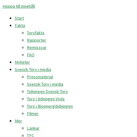
Hoppa till innehåll
Start
Fakta
Torvfakta
Rapporter
Remissvar
FAQ
Nyheter
Svensk Torv i media
Pressmaterial
Svensk Torv i media
Tidningen Svensk Torv
Torv i tidningen Viola
Torv i Bioenergitidningen
Filmer
Mer
Länkar
TFC