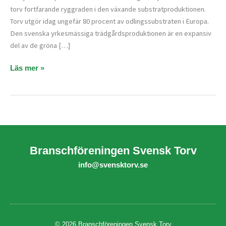
torv fortfarande ryggraden i den växande substratproduktionen.
Torv utgör idag ungefär 80 procent av odlingssubstraten i Europa.
Den svenska yrkesmässiga trädgårdsproduktionen är en expansiv
del av de gröna […]
Läs mer »
Branschföreningen Svensk Torv
info@svensktorv.se
© 2026 Branschföreningen Svensk Torv