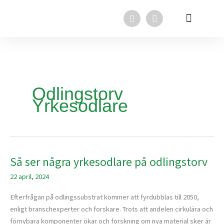
Hoppa
F
L
till
a
i
innehåll
c
n
e
k
Svensk Torv i media
Svensk Torv
In English
b
e
o
d
o
i
k
n
Odlingstorv
Yrkesodlare
Så ser några yrkesodlare på odlingstorv
Så
ser
22 april, 2024
några
yrkesodlare
Efterfrågan på odlingssubstrat kommer att fyrdubblas till 2050,
på
enligt branschexperter och forskare. Trots att andelen cirkulära och
odlingstorv
förnybara komponenter ökar och forskning om nya material sker är