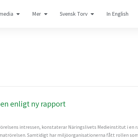
 media
Mer
Svensk Torv
In English
en enligt ny rapport
relsens intressen, konstaterar Näringslivets Medieinstitut i en r
 klimatrörelsen. Samtidigt har miljöorganisationerna fått rollen s