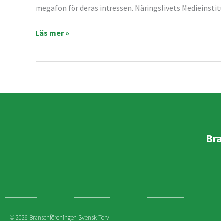
enligt
megafon för deras intressen. Näringslivets Medieinsti
ny
Läs mer »
rapport
Br
© 2026 Branschföreningen Svensk Torv