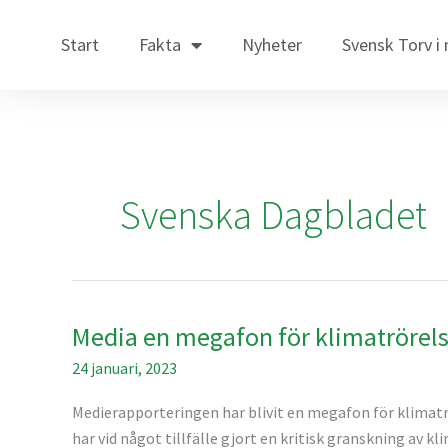
Hoppa
till
Start
Fakta
Nyheter
Svensk Torv i
innehåll
Svenska Dagbladet
Media en megafon för klimatrörels
Media
en
24 januari, 2023
megafon
för
Medierapporteringen har blivit en megafon för klimatrö
klimatrörelsen
har vid något tillfälle gjort en kritisk granskning av