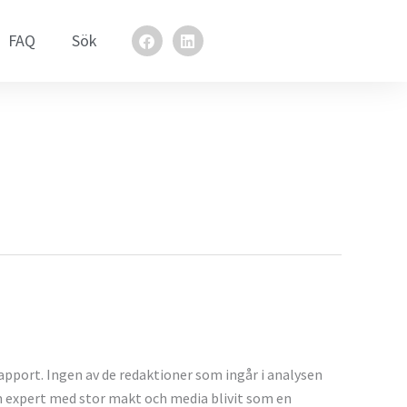
F
L
FAQ
Sök
a
i
c
n
e
k
b
e
o
d
o
i
k
n
apport. Ingen av de redaktioner som ingår i analysen
om expert med stor makt och media blivit som en