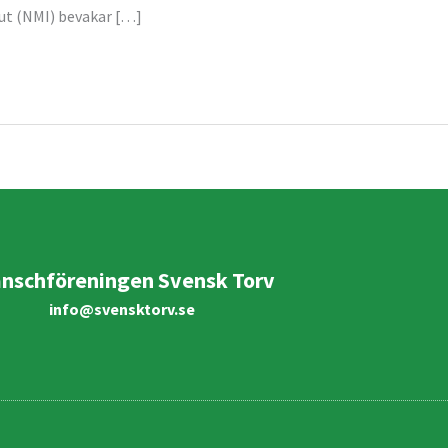
tut (NMI) bevakar […]
anschföreningen Svensk Torv
info@svensktorv.se