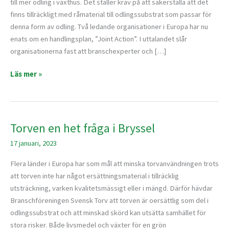
till mer odling i växthus. Det ställer krav på att säkerställa att det
komponenten
finns tillräckligt med råmaterial till odlingssubstrat som passar för
för
denna form av odling. Två ledande organisationer i Europa har nu
odlingssubstrat
enats om en handlingsplan, ”Joint Action”. I uttalandet slår
organisationerna fast att branschexperter och […]
Läs mer »
Torven en het fråga i Bryssel
Torven
en
17 januari, 2023
het
fråga
Flera länder i Europa har som mål att minska torvanvändningen trots
i
att torven inte har något ersättningsmaterial i tillräcklig
Bryssel
utsträckning, varken kvalitetsmässigt eller i mängd. Därför hävdar
Branschföreningen Svensk Torv att torven är oersättlig som del i
odlingssubstrat och att minskad skörd kan utsätta samhället för
stora risker. Både livsmedel och växter för en grön