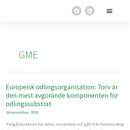
Hoppa
F
L
till
a
i
innehåll
c
n
e
k
b
e
o
d
o
i
k
n
GME
Europeisk odlingsorganisation: Torv är
Europeisk
odlingsorganisation:
den mest avgörande komponenten för
Torv
odlingssubstrat
är
24 november, 2023
den
mest
Trädgårdssektorn har delvis omvandlats och gått från frilandsodling
avgörande