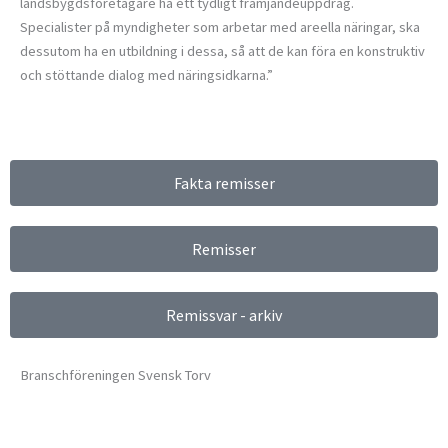
landsbygdsföretagare ha ett tydligt främjandeuppdrag.
Specialister på myndigheter som arbetar med areella näringar, ska
dessutom ha en utbildning i dessa, så att de kan föra en konstruktiv
och stöttande dialog med näringsidkarna.”
Fakta remisser
Remisser
Remissvar - arkiv
Branschföreningen Svensk Torv
info@svensktorv.se