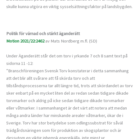
skulle kunna utgöra en viktig sysselsättningsfaktor på landsbygden.
Politik för värnad och stärkt äganderätt
Motion 2021/22:2462
av Mats Nordberg m.fl. (SD)
Under Äganderätt står det om torv i yrkande 7 och 8 samt text på
sidorna 11 -12:
”Branschföreningen Svensk Torv konstaterar i detta sammanhang
att det blir allt svårare att få skörda torv och att
tillståndsprocesserna tar allt längre tid, trots att skördandet av torv
sker enbart på en mycket liten del av redan sedan tidigare dikade
torvmarker och aldrig på icke sedan tidigare dikade torvmarker
eller våtmarker. I sammanhanget är det värt att notera att medan
många andra länder har minskande arealer våtmarker, ökar de i
Sverige. Torv har stor betydelse som odlingssubstrat för såväl
trädgårdsnäringen som för produktion av skogsplantor och är
dessutom en viktig inhemsk energikälla, inte minst ur