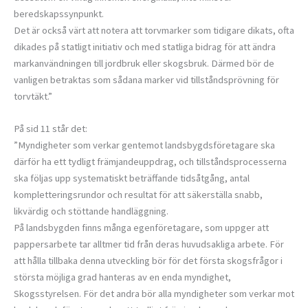
beredskapssynpunkt.
Det är också värt att notera att torvmarker som tidigare dikats, ofta
dikades på statligt initiativ och med statliga bidrag för att ändra
markanvändningen till jordbruk eller skogsbruk. Därmed bör de
vanligen betraktas som sådana marker vid tillståndsprövning för
torvtäkt.”
På sid 11 står det:
”Myndigheter som verkar gentemot landsbygdsföretagare ska
därför ha ett tydligt främjandeuppdrag, och tillståndsprocesserna
ska följas upp systematiskt beträffande tidsåtgång, antal
kompletteringsrundor och resultat för att säkerställa snabb,
likvärdig och stöttande handläggning.
På landsbygden finns många egenföretagare, som uppger att
pappersarbete tar alltmer tid från deras huvudsakliga arbete. För
att hålla tillbaka denna utveckling bör för det första skogsfrågor i
största möjliga grad hanteras av en enda myndighet,
Skogsstyrelsen. För det andra bör alla myndigheter som verkar mot