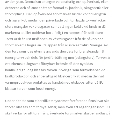
av den ytan. Denna kan antingen vara naturlig och opåverkad, eller
dränerad och på annat sätt omformad av jordbruk, skogsbruk eller
torvbrytning. Den opåverkade torvmarken binder kontinuerligt in
och lagrar kol, medan den påverkade och torrlagda torven läcker
stora mängder växthusgaser samt att ingen koldioxid binds in då
markerna istället oxiderar bort. Enligt en rapport från stiftelsen
TorvForsk är just utsläppen av växthusgaser från de påverkade
torvmarkerna högre än utsläppen från all inrikestrafik i Sverige. Av
den torv som idag utvinns används den dels för bränsleändamål
(energitorv) och dels för jordförbättring mm (odlingstorv). Torven är
ett inhemskt långsamt förnybart bränsle då den nybildas
kontinuerligt. Idag klassas torven i Sverige som förnyelsebar vid
kraftproduktion och är berättigad till elcertifikat, medan den vid
värmeproduktion omfattas av handel med utsläppsrätter då EU
klassar torven som fossil energi.
Under den tid som elcertifikatssystemet fortfarande finns kvar ska
torven klassas som förnyelsebar, men även att regeringen inom EU
skall verka för att torv från påverkade torvmarker ska behandlas på