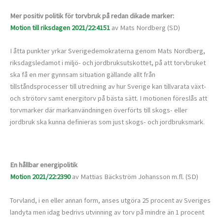
Mer positiv politik för torvbruk på redan dikade marker:
Motion till riksdagen 2021/22:4151
av Mats Nordberg (SD)
I åtta punkter yrkar Sverigedemokraterna genom Mats Nordberg,
riksdagsledamot i miljö- och jordbruksutskottet, på att torvbruket
ska få en mer gynnsam situation gällande allt från
tillståndsprocesser till utredning av hur Sverige kan tillvarata växt-
och strötorv samt energitorv på bästa sätt. I motionen föreslås att
torvmarker där markanvändningen överförts till skogs- eller
jordbruk ska kunna definieras som just skogs- och jordbruksmark.
En hållbar energipolitik
Motion 2021/22:2390
av Mattias Bäckström Johansson m.fl. (SD)
Torvland, i en eller annan form, anses utgöra 25 procent av Sveriges
landyta men idag bedrivs utvinning av torv på mindre än 1 procent