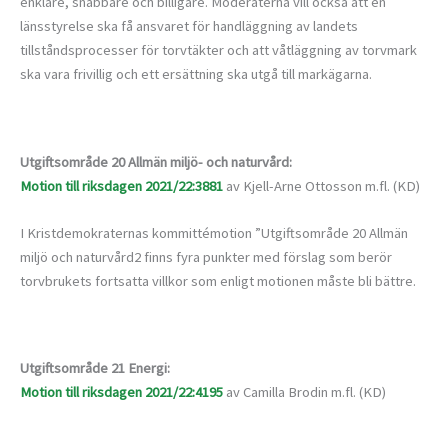
enklare, snabbare och billigare. Moderaterna vill också att en
länsstyrelse ska få ansvaret för handläggning av landets
tillståndsprocesser för torvtäkter och att våtläggning av torvmark
ska vara frivillig och ett ersättning ska utgå till markägarna.
Utgiftsområde 20 Allmän miljö- och naturvård:
Motion till riksdagen 2021/22:3881
av Kjell-Arne Ottosson m.fl. (KD)
I Kristdemokraternas kommittémotion ”Utgiftsområde 20 Allmän
miljö och naturvård2 finns fyra punkter med förslag som berör
torvbrukets fortsatta villkor som enligt motionen måste bli bättre.
Utgiftsområde 21 Energi:
Motion till riksdagen 2021/22:4195
av Camilla Brodin m.fl. (KD)