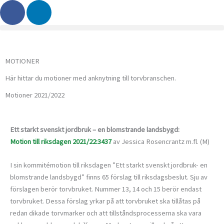
F
L
Hoppa
a
i
till
c
n
innehåll
e
k
b
e
MOTIONER
o
d
o
i
Här hittar du motioner med anknytning till torvbranschen.
k
n
Motioner 2021/2022
Ett starkt svenskt jordbruk – en blomstrande landsbygd:
Motion till riksdagen 2021/22:3437
av Jessica Rosencrantz m.fl. (M)
I sin kommitémotion till riksdagen ”Ett starkt svenskt jordbruk- en
blomstrande landsbygd” finns 65 förslag till riksdagsbeslut. Sju av
förslagen berör torvbruket. Nummer 13, 14 och 15 berör endast
torvbruket. Dessa förslag yrkar på att torvbruket ska tillåtas på
redan dikade torvmarker och att tillståndsprocesserna ska vara