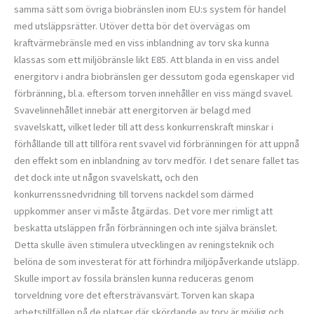
samma sätt som övriga biobränslen inom EU:s system för handel
med utsläppsrätter. Utöver detta bör det övervägas om
kraftvärmebränsle med en viss inblandning av torv ska kunna
klassas som ett miljöbränsle likt E85. Att blanda in en viss andel
energitorv i andra biobränslen ger dessutom goda egenskaper vid
förbränning, bl.a. eftersom torven innehåller en viss mängd svavel.
Svavelinnehållet innebär att energitorven är belagd med
svavelskatt, vilket leder till att dess konkurrenskraft minskar i
förhållande till att tillföra rent svavel vid förbränningen för att uppnå
den effekt som en inblandning av torv medför. I det senare fallet tas
det dock inte ut någon svavelskatt, och den
konkurrenssnedvridning till torvens nackdel som därmed
uppkommer anser vi måste åtgärdas. Det vore mer rimligt att
beskatta utsläppen från förbränningen och inte själva bränslet.
Detta skulle även stimulera utvecklingen av reningsteknik och
belöna de som investerat för att förhindra miljöpåverkande utsläpp.
Skulle import av fossila bränslen kunna reduceras genom
torveldning vore det eftersträvansvärt. Torven kan skapa
arbetstillfällen på de platser där skördande av torv är möjlig och