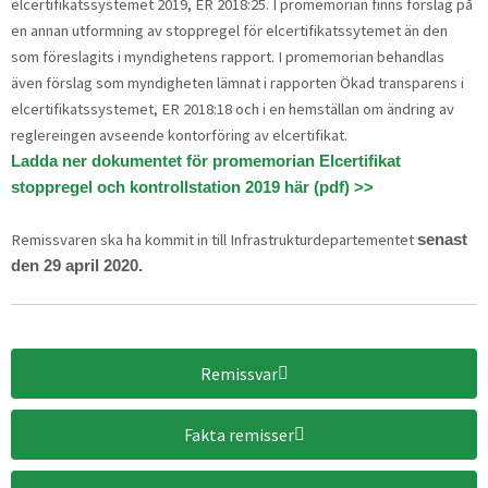
elcertifikatssystemet 2019, ER 2018:25. I promemorian finns förslag på
en annan utformning av stoppregel för elcertifikatssytemet än den
som föreslagits i myndighetens rapport. I promemorian behandlas
även förslag som myndigheten lämnat i rapporten Ökad transparens i
elcertifikatssystemet, ER 2018:18 och i en hemställan om ändring av
reglereingen avseende kontorföring av elcertifikat.
Ladda ner dokumentet för promemorian Elcertifikat
stoppregel och kontrollstation 2019 här (pdf) >>
Remissvaren ska ha kommit in till Infrastrukturdepartementet
senast
den 29 april 2020.
Remissvar
Fakta remisser