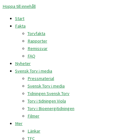
Hoppa till innehåll
Start
Fakta
Torvfakta
Rapporter
Remissvar
FAQ
Nyheter
Svensk Torv i media
Pressmaterial
Svensk Torv i media
Tidningen Svensk Torv
Torv i tidningen Viola
Torv i Bioenergitidningen
Filmer
Mer
Länkar
TFC