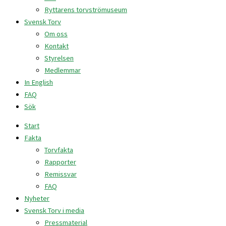
Ryttarens torvströmuseum
Svensk Torv
Om oss
Kontakt
Styrelsen
Medlemmar
In English
FAQ
Sök
Start
Fakta
Torvfakta
Rapporter
Remissvar
FAQ
Nyheter
Svensk Torv i media
Pressmaterial