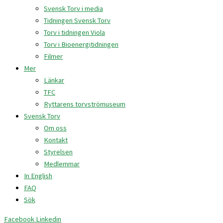
Svensk Torv i media
Tidningen Svensk Torv
Torv i tidningen Viola
Torv i Bioenergitidningen
Filmer
Mer
Länkar
TFC
Ryttarens torvströmuseum
Svensk Torv
Om oss
Kontakt
Styrelsen
Medlemmar
In English
FAQ
Sök
Facebook
Linkedin