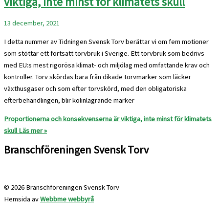
viktiga, inte minst för klimatets skull
13 december, 2021
I detta nummer av Tidningen Svensk Torv berättar vi om fem motioner
som stöttar ett fortsatt torvbruk i Sverige. Ett torvbruk som bedrivs
med EU:s mest rigorösa klimat- och miljölag med omfattande krav och
kontroller. Torv skördas bara från dikade torvmarker som läcker
växthusgaser och som efter torvskörd, med den obligatoriska
efterbehandlingen, blir kolinlagrande marker
Proportionerna och konsekvenserna är viktiga, inte minst för klimatets
skull
Läs mer »
Branschföreningen Svensk Torv
info@svensktorv.se
© 2026 Branschföreningen Svensk Torv
Hemsida av
Webbme webbyrå