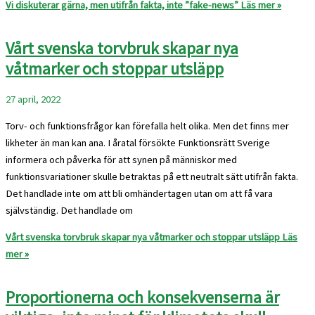
Vi diskuterar gärna, men utifrån fakta, inte ”fake-news”
Läs mer »
Vårt svenska torvbruk skapar nya
våtmarker och stoppar utsläpp
27 april, 2022
Torv- och funktionsfrågor kan förefalla helt olika. Men det finns mer
likheter än man kan ana. I åratal försökte Funktionsrätt Sverige
informera och påverka för att synen på människor med
funktionsvariationer skulle betraktas på ett neutralt sätt utifrån fakta.
Det handlade inte om att bli omhändertagen utan om att få vara
självständig. Det handlade om
Vårt svenska torvbruk skapar nya våtmarker och stoppar utsläpp
Läs
mer »
Proportionerna och konsekvenserna är