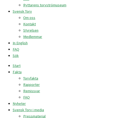
Ryttarens torvströmuseum
Svensk Torv
Om oss
Kontakt
Styrelsen
Medlemmar
In English
FAQ
Sök
Start
Fakta
Torvfakta
Rapporter
Remissvar
FAQ
Nyheter
Svensk Torv i media
Pressmaterial