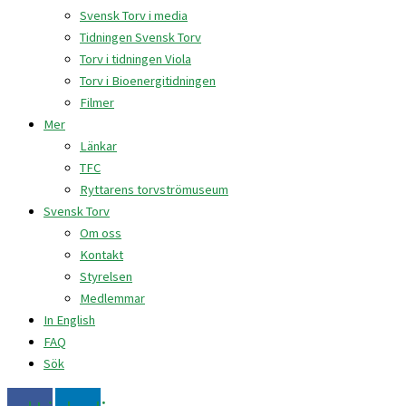
Svensk Torv i media
Tidningen Svensk Torv
Torv i tidningen Viola
Torv i Bioenergitidningen
Filmer
Mer
Länkar
TFC
Ryttarens torvströmuseum
Svensk Torv
Om oss
Kontakt
Styrelsen
Medlemmar
In English
FAQ
Sök