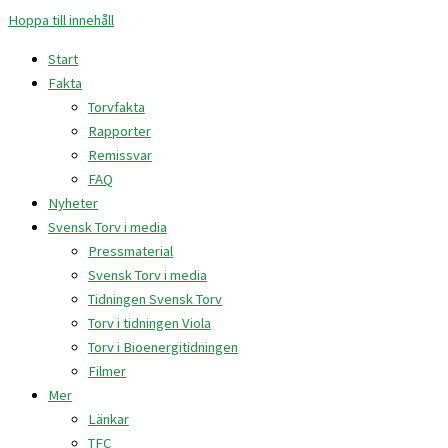
Hoppa till innehåll
Start
Fakta
Torvfakta
Rapporter
Remissvar
FAQ
Nyheter
Svensk Torv i media
Pressmaterial
Svensk Torv i media
Tidningen Svensk Torv
Torv i tidningen Viola
Torv i Bioenergitidningen
Filmer
Mer
Länkar
TFC