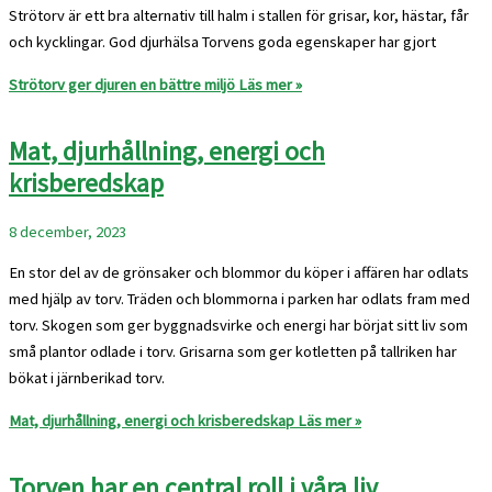
Strötorv är ett bra alternativ till halm i stallen för grisar, kor, hästar, får
och kycklingar. God djurhälsa Torvens goda egenskaper har gjort
Strötorv ger djuren en bättre miljö
Läs mer »
Mat, djurhållning, energi och
krisberedskap
8 december, 2023
En stor del av de grönsaker och blommor du köper i affären har odlats
med hjälp av torv. Träden och blommorna i parken har odlats fram med
torv. Skogen som ger byggnadsvirke och energi har börjat sitt liv som
små plantor odlade i torv. Grisarna som ger kotletten på tallriken har
bökat i järnberikad torv.
Mat, djurhållning, energi och krisberedskap
Läs mer »
Torven har en central roll i våra liv