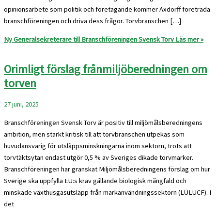
opinionsarbete som politik och företagande kommer Axdorff företräda
branschföreningen och driva dess frågor. Torvbranschen […]
Ny Generalsekreterare till Branschföreningen Svensk Torv
Läs mer »
Orimligt förslag frånmiljöberedningen om
torven
27 juni, 2025
Branschföreningen Svensk Torv är positiv till miljömålsberedningens
ambition, men starkt kritisk till att torvbranschen utpekas som
huvudansvarig för utsläppsminskningarna inom sektorn, trots att
torvtäktsytan endast utgör 0,5 % av Sveriges dikade torvmarker.
Branschföreningen har granskat Miljömålsberedningens förslag om hur
Sverige ska uppfylla EU:s krav gällande biologisk mångfald och
minskade växthusgasutsläpp från markanvändningssektorn (LULUCF). I
det