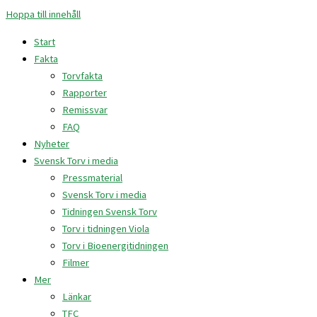
Hoppa till innehåll
Start
Fakta
Torvfakta
Rapporter
Remissvar
FAQ
Nyheter
Svensk Torv i media
Pressmaterial
Svensk Torv i media
Tidningen Svensk Torv
Torv i tidningen Viola
Torv i Bioenergitidningen
Filmer
Mer
Länkar
TFC