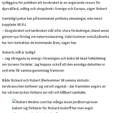
tydliggöra för politiken att torvbruket är en avgörande resurs för
djurvälfärd, odling och skogsbruk i Sverige och Europa, säger Robert.
Samtidigt pekar han på kommande politiska utmaningar, inte minst
kopplade till EU.
– Skogsbruket och lantbruket står inför stora förändringar, bland annat
genom nya förslag om naturrestaurering. Valet kommer också påverka
hur torv betraktas de kommande åren, säger han.
Roberts mål är tydligt:
– Jag vill ingjuta ny energi i föreningen och bidra till ökad folkbildning
om torvens fördelar. Jag hoppas också att den ensidiga debatten vi
sett inte får samma genomslag framöver.
Både Rickard och Robert återkommer till samma slutsats:
torvbranschen befinner sig vid ett vägskäl – där framtiden avgörs av
hur väl man lyckas förklara sin roll i ett hållbart samhälle.