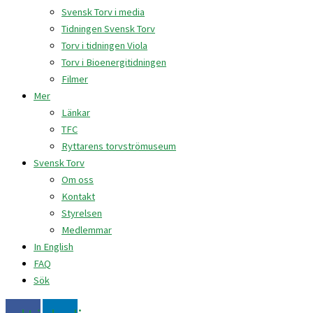
Svensk Torv i media
Tidningen Svensk Torv
Torv i tidningen Viola
Torv i Bioenergitidningen
Filmer
Mer
Länkar
TFC
Ryttarens torvströmuseum
Svensk Torv
Om oss
Kontakt
Styrelsen
Medlemmar
In English
FAQ
Sök