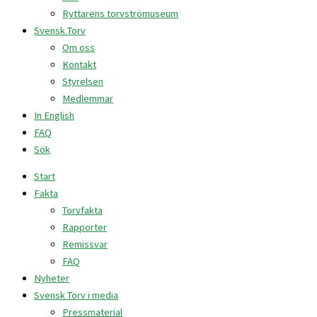
Ryttarens torvströmuseum
Svensk Torv
Om oss
Kontakt
Styrelsen
Medlemmar
In English
FAQ
Sök
Start
Fakta
Torvfakta
Rapporter
Remissvar
FAQ
Nyheter
Svensk Torv i media
Pressmaterial