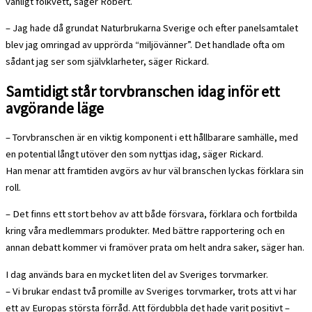
vanligt folkvett, säger Robert.
– Jag hade då grundat Naturbrukarna Sverige och efter panelsamtalet
blev jag omringad av upprörda “miljövänner”. Det handlade ofta om
sådant jag ser som självklarheter, säger Rickard.
Samtidigt står torvbranschen idag inför ett
avgörande läge
– Torvbranschen är en viktig komponent i ett hållbarare samhälle, med
en potential långt utöver den som nyttjas idag, säger Rickard.
Han menar att framtiden avgörs av hur väl branschen lyckas förklara sin
roll.
– Det finns ett stort behov av att både försvara, förklara och fortbilda
kring våra medlemmars produkter. Med bättre rapportering och en
annan debatt kommer vi framöver prata om helt andra saker, säger han.
I dag används bara en mycket liten del av Sveriges torvmarker.
– Vi brukar endast två promille av Sveriges torvmarker, trots att vi har
ett av Europas största förråd. Att fördubbla det hade varit positivt –