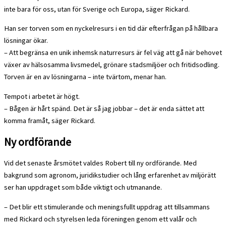
inte bara för oss, utan för Sverige och Europa, säger Rickard.
Han ser torven som en nyckelresurs i en tid där efterfrågan på hållbara
lösningar ökar.
– Att begränsa en unik inhemsk naturresurs är fel väg att gå när behovet
växer av hälsosamma livsmedel, grönare stadsmiljöer och fritidsodling.
Torven är en av lösningarna – inte tvärtom, menar han.
Tempot i arbetet är högt.
– Bågen är hårt spänd. Det är så jag jobbar – det är enda sättet att
komma framåt, säger Rickard.
Ny ordförande
Vid det senaste årsmötet valdes Robert till ny ordförande. Med
bakgrund som agronom, juridikstudier och lång erfarenhet av miljörätt
ser han uppdraget som både viktigt och utmanande.
– Det blir ett stimulerande och meningsfullt uppdrag att tillsammans
med Rickard och styrelsen leda föreningen genom ett valår och