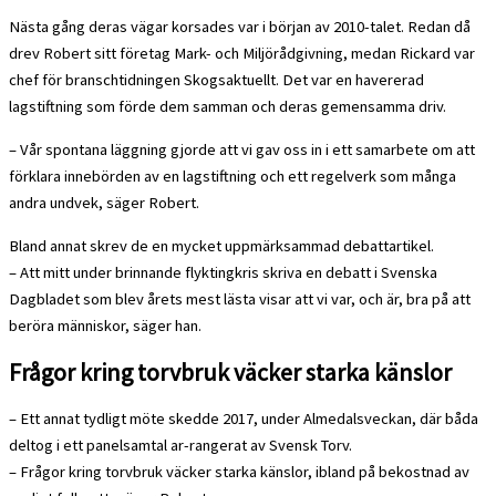
Nästa gång deras vägar korsades var i början av 2010-talet. Redan då
drev Robert sitt företag Mark- och Miljörådgivning, medan Rickard var
chef för branschtidningen Skogsaktuellt. Det var en havererad
lagstiftning som förde dem samman och deras gemensamma driv.
– Vår spontana läggning gjorde att vi gav oss in i ett samarbete om att
förklara innebörden av en lagstiftning och ett regelverk som många
andra undvek, säger Robert.
Bland annat skrev de en mycket uppmärksammad debattartikel.
– Att mitt under brinnande flyktingkris skriva en debatt i Svenska
Dagbladet som blev årets mest lästa visar att vi var, och är, bra på att
beröra människor, säger han.
Frågor kring torvbruk väcker starka känslor
– Ett annat tydligt möte skedde 2017, under Almedalsveckan, där båda
deltog i ett panelsamtal ar-rangerat av Svensk Torv.
– Frågor kring torvbruk väcker starka känslor, ibland på bekostnad av