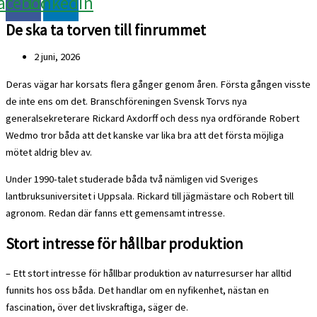
acebook
Linkedin
De ska ta torven till finrummet
2 juni, 2026
Deras vägar har korsats flera gånger genom åren. Första gången visste
de inte ens om det. Branschföreningen Svensk Torvs nya
generalsekreterare Rickard Axdorff och dess nya ordförande Robert
Wedmo tror båda att det kanske var lika bra att det första möjliga
mötet aldrig blev av.
Under 1990-talet studerade båda två nämligen vid Sveriges
lantbruksuniversitet i Uppsala. Rickard till jägmästare och Robert till
agronom. Redan där fanns ett gemensamt intresse.
Stort intresse för hållbar produktion
– Ett stort intresse för hållbar produktion av naturresurser har alltid
funnits hos oss båda. Det handlar om en nyfikenhet, nästan en
fascination, över det livskraftiga, säger de.