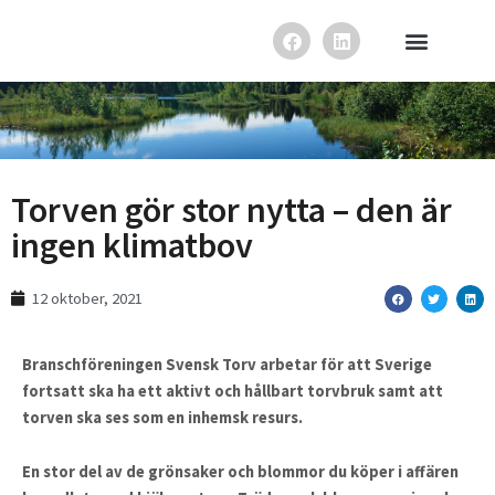
Hoppa
F
L
till
a
i
innehåll
c
n
e
k
b
e
o
d
o
i
k
n
Torven gör stor nytta – den är
ingen klimatbov
12 oktober, 2021
Branschföreningen Svensk Torv arbetar för att Sverige
fortsatt ska ha ett aktivt och hållbart torvbruk samt att
torven ska ses som en inhemsk resurs.
En stor del av de grönsaker och blommor du köper i affären