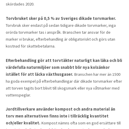
skördades 2020.
Torvbruket sker på 0,5 % av Sveriges dikade torvmarker.
Torvbruk sker endast på sedan tidigare dikade torvmarker, inga
orörda torvmarker tas i anspråk. Branschen tar ansvar för de
marker vi brukar, efterbehandling är obligatoriskt och görs utan
kostnad för skattebetalarna.
Efterbehandling gör att torvtäkter naturligt kan läka och bli
värdefulla naturmiljöer som snabbt blir nya kolsänkor
istället för att läcka växthusgaser.
Branschen har mer än 1500
ha goda exempel på efterbehandlingar där dikade torvmarker efter
att torven tagits bort blivit till skogsmark eller nya våtmarker med
vattenspeglar.
Jordtillverkare använder kompost och andra material än
torv men alternativen finns inte i tillräcklig kvantitet
och/eller kvalitet.
Kompost nämns ofta som en god ersättare till