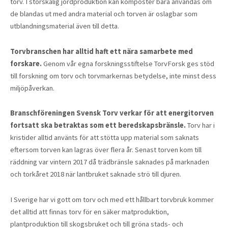
torv. I storskalig jordproduktion kan komposter bara användas om
de blandas ut med andra material och torven är oslagbar som
utblandningsmaterial även till detta.
Torvbranschen har alltid haft ett nära samarbete med
forskare.
Genom vår egna forskningsstiftelse TorvForsk ges stöd
till forskning om torv och torvmarkernas betydelse, inte minst dess
miljöpåverkan.
Branschföreningen Svensk Torv verkar för att energitorven
fortsatt ska betraktas som ett beredskapsbränsle.
Torv har i
kristider alltid använts för att stötta upp material som saknats
eftersom torven kan lagras över flera år. Senast torven kom till
räddning var vintern 2017 då trädbränsle saknades på marknaden
och torkåret 2018 när lantbruket saknade strö till djuren.
I Sverige har vi gott om torv och med ett hållbart torvbruk kommer
det alltid att finnas torv för en säker matproduktion,
plantproduktion till skogsbruket och till gröna stads- och