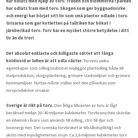
har odlats med hjälp av torv. Träden och blommorna i parken
har odlats fram med torv. Skogen som ger byggnadsvirke
och energi har börjat sitt liv som små plantor odlade i torv.
Grisarna som ger kotletten på tallriken har bökat i
järnberikad torv. Torv har en mycket större betydelse i ditt
liv än du tror!
Det absolut enklaste och billigaste sättet att fånga
koldioxid ur luften är att odla växter.
Torvens unika
egenskaper som odlingssubstrat möjliggör plantodling både till
matproduktion, skogsplantering, grönare stadsmiljöer och grönare
hemmamiljöer. Nyttan måste ställas mot den påverkan som
torvproduktion orsakar.
Sverige är rikt på torv.
Den årliga tillväxten av torv är lågt
beräknad mellan 20–40 miljoner kubikmeter. Torvbranschen skördar
en inhemsk råvara som används till odling, strö till djur och
bioenergi mm. Det svenska torvbruket är tillståndspliktigt och
sköts med myndigheternas insyn. Ca 2,6 miljoner kubikmeter torv