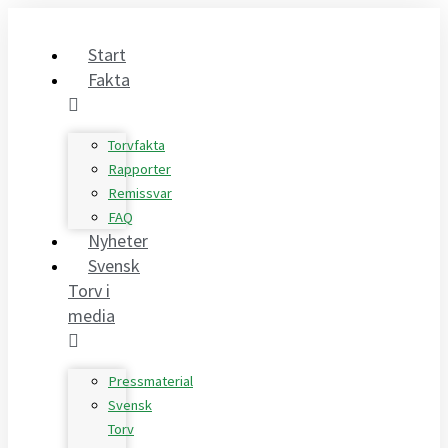
Hoppa
till
Start
innehåll
Fakta
Torvfakta
Rapporter
Remissvar
FAQ
Nyheter
Svensk
Torv i
media
Pressmaterial
Svensk
Torv