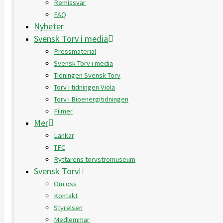
Remissvar
FAQ
Nyheter
Svensk Torv i media
Pressmaterial
Svensk Torv i media
Tidningen Svensk Torv
Torv i tidningen Viola
Torv i Bioenergitidningen
Filmer
Mer
Länkar
TFC
Ryttarens torvströmuseum
Svensk Torv
Om oss
Kontakt
Styrelsen
Medlemmar