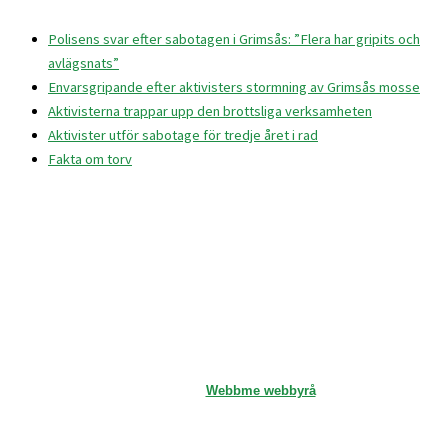
Polisens svar efter sabotagen i Grimsås: ”Flera har gripits och
avlägsnats”
Envarsgripande efter aktivisters stormning av Grimsås mosse
Aktivisterna trappar upp den brottsliga verksamheten
Aktivister utför sabotage för tredje året i rad
Fakta om torv
Branschföreningen Svensk Torv
info@svensktorv.se
© 2026 Branschföreningen Svensk Torv
Hemsida av
Webbme webbyrå