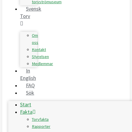
torvströmuseum
Svensk
Torv
Om
oss
Kontakt
Styrelsen
Medlemmar
In
English
FAQ
Sök
Start
Fakta
Torvfakta
Rapporter