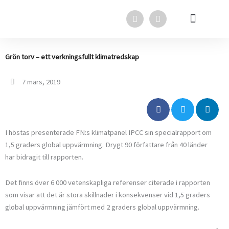
Hoppa
F
L
till
a
i
innehåll
c
n
e
k
Svensk Torv i media
Svensk Torv
In English
b
e
o
d
Grön torv – ett verkningsfullt klimatredskap
o
i
k
n
7 mars, 2019
I höstas presenterade FN:s klimatpanel IPCC sin specialrapport om
1,5 graders global uppvärmning. Drygt 90 författare från 40 länder
har bidragit till rapporten.
Det finns över 6 000 vetenskapliga referenser citerade i rapporten
som visar att det är stora skillnader i konsekvenser vid 1,5 graders
global uppvärmning jämfört med 2 graders global uppvärmning.