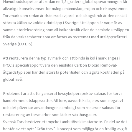
Huvudbudskapet är att redan en 1,5 graders global uppvärmningen får
allvarliga konsekvenser för många människor, miljön och ekosystemen.
Torvmark som redan är dränerad av jord- och skogsbruk är den enskilt
största källan av koldioxidutsläpp i Sverige. Utsläppen är varje år av
samma storleksordning som all inrikestrafik eller de samlade utsläppen
från de verksamheter som omfattas av systemet med utsläpps­rätter i
Sverige (EU ETS).
Att restaurera denna typ av mark och att binda in kol i mark anges i
IPCC:s specialrapport vara den enskilda Carbon Dioxid Removal-
åtgärdstyp som har den största potentialen och lägsta kostnaden på
global nivå.
Problemet är att ett nyanserat livscykelperspektiv saknas för torv i
handeln med utsläppsrätter. All torv, oavsett källa, ses som negativt
och det påverkar användningen samtidigt som resurser saknas för
restaurering av torvmarker som läcker växthus­gaser.
Svensk Torv bedriver ett mycket ambitiöst klimatarbete. En del av det
består av ett nytt ”Grön torv” -koncept som möjliggör en frivillig avgift