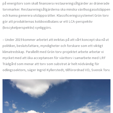
på energitorv som skall finansiera restaureringsåtgärder av dränerade
torvmarker. Restaure­ringsåtgärderna ska minska växt­husgasutsläppen
och kunna generera utsläppsrätter. Klassificeringssystemet Grön torv
gör att produkternas kol­dioxidbalans ur ett LCA-perspektiv
(livscykelperspektiv) synliggörs.
– Under 2019 kommer arbetet att inriktas på att vårt koncept ska nå ut
politiker, beslutsfattare, myndigheter och forskare som ett viktigt
klimat­redskap. Parallellt med Grön torv-projektet arbete arbetar vi
mycket med att öka acceptansen för växttorv i samarbete med LRF
Trädgård som menar att torv som substrat är helt nödvändig för
odlingssektorn, säger Ingrid Kyllerstedt, tillförordnad VD, Svensk Torv.