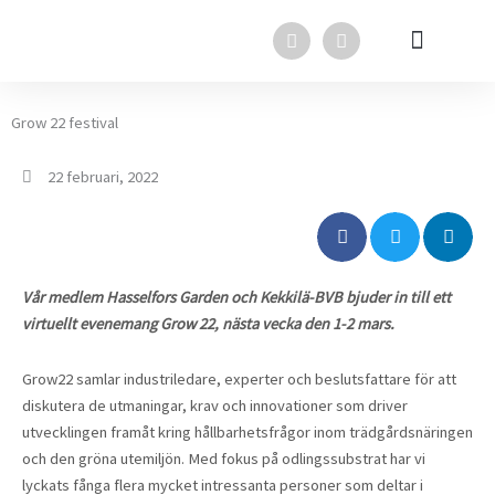
Hoppa
F
L
till
a
i
innehåll
c
n
e
k
Svensk Torv i media
Svensk Torv
In English
b
e
o
d
Grow 22 festival
o
i
k
n
22 februari, 2022
Vår medlem Hasselfors Garden och Kekkilä-BVB bjuder in till ett
virtuellt evenemang Grow 22, nästa vecka den 1-2 mars.
Grow22 samlar industriledare, experter och beslutsfattare för att
diskutera de utmaningar, krav och innovationer som driver
utvecklingen framåt kring hållbarhetsfrågor inom trädgårdsnäringen
och den gröna utemiljön. Med fokus på odlingssubstrat har vi
lyckats fånga flera mycket intressanta personer som deltar i