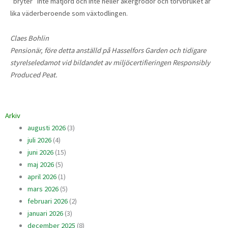
”bryter” inte matjord och inte heller åkergrödor och torvbruket är
lika väderberoende som växtodlingen.
Claes Bohlin
Pensionär, före detta anställd på Hasselfors Garden och tidigare
styrelseledamot vid bildandet av miljöcertifieringen Responsibly
Produced Peat.
Arkiv
augusti 2026
(3)
juli 2026
(4)
juni 2026
(15)
maj 2026
(5)
april 2026
(1)
mars 2026
(5)
februari 2026
(2)
januari 2026
(3)
december 2025
(8)