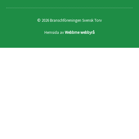
© 2026 Branschföreningen Svensk Torv
Hemsida av
Webbme webbyrå