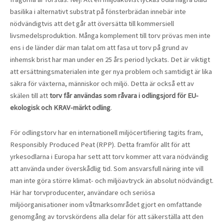
basilika i alternativt substrat på fönsterbrädan innebär inte
nödvändigtvis att det går att översätta till kommersiell
livsmedelsproduktion. Många komplement till torv prövas men inte
ens i de länder där man talat om att fasa ut torv på grund av
inhemsk brist har man under en 25 års period lyckats. Det är viktigt
att ersättningsmaterialen inte ger nya problem och samtidigt är lika
säkra för växterna, människor och miljö. Detta är också ett av
skälen till att
torv får användas som råvara i odlingsjord för EU-
ekologisk och KRAV-märkt odling
.
För odlingstorv har en internationell miljöcertifiering tagits fram,
Responsibly Produced Peat (RPP). Detta framför allt för att
yrkesodlarna i Europa har sett att torv kommer att vara nödvändig
att använda under överskådlig tid. Som ansvarsfull näring inte vill
man inte göra större klimat- och miljöavtryck än absolut nödvändigt.
Här har torvproducenter, användare och seriösa
miljöorganisationer inom våtmarksområdet gjort en omfattande
genomgång av torvskördens alla delar för att säkerställa att den