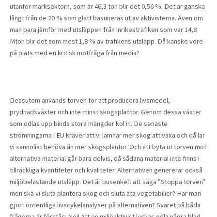
utanför marksektorn, som är 46,3 ton blir det 0,56 %. Det är ganska
långt från de 20 % som glatt basuneras ut av aktivisterna. Även om
man bara jämför med utsläppen från inrikestrafiken som var 14,8
Mton blir det som mest 1,8 % av trafikens utsläpp. Då kanske vore
på plats med en kritisk motfråga från media?
Dessutom används torven för att producera livsmedel,
prydnadsväxter och inte minst skogsplantor. Genom dessa växter
som odlas upp binds stora mängder kol in. De senaste
strömningarna i EU kräver att vi lämnar mer skog att växa och då lär
vi sannolikt behöva än mer skogsplantor. Och att byta ut torven mot
alternativa material går bara delvis, då sådana material inte finns i
tillräckliga kvantiteter och kvaliteter. Alternativen genererar också
miljöbelastande utsläpp. Det är busenkelt att säga ”Stoppa torven”
men ska vi sluta plantera skog och sluta äta vegetabilier? Har man
gjort ordentliga livscykelanalyser på alternativen? Svaret på båda
frågorna är förstås: Nej! Att en miljöaktivist lyckas odla några blad