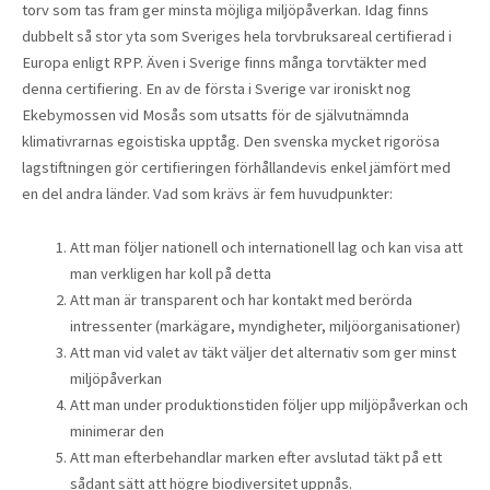
torv som tas fram ger minsta möjliga miljöpåverkan. Idag finns
dubbelt så stor yta som Sveriges hela torvbruksareal certifierad i
Europa enligt RPP. Även i Sverige finns många torvtäkter med
denna certifiering. En av de första i Sverige var ironiskt nog
Ekebymossen vid Mosås som utsatts för de självutnämnda
klimativrarnas egoistiska upptåg. Den svenska mycket rigorösa
lagstiftningen gör certifieringen förhållandevis enkel jämfört med
en del andra länder. Vad som krävs är fem huvudpunkter:
Att man följer nationell och internationell lag och kan visa att
man verkligen har koll på detta
Att man är transparent och har kontakt med berörda
intressenter (markägare, myndigheter, miljöorganisationer)
Att man vid valet av täkt väljer det alternativ som ger minst
miljöpåverkan
Att man under produktionstiden följer upp miljöpåverkan och
minimerar den
Att man efterbehandlar marken efter avslutad täkt på ett
sådant sätt att högre biodiversitet uppnås.