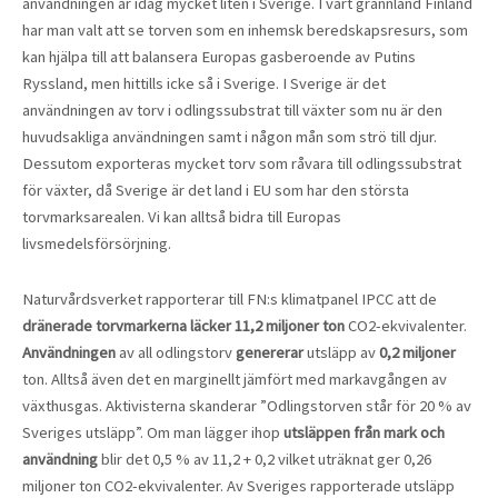
användningen är idag mycket liten i Sverige. I vårt grannland Finland
har man valt att se torven som en inhemsk beredskapsresurs, som
kan hjälpa till att balansera Europas gasberoende av Putins
Ryssland, men hittills icke så i Sverige. I Sverige är det
användningen av torv i odlingssubstrat till växter som nu är den
huvudsakliga användningen samt i någon mån som strö till djur.
Dessutom exporteras mycket torv som råvara till odlingssubstrat
för växter, då Sverige är det land i EU som har den största
torvmarksarealen. Vi kan alltså bidra till Europas
livsmedelsförsörjning.
Naturvårdsverket rapporterar till FN:s klimatpanel IPCC att de
dränerade torvmarkerna läcker 11,2 miljoner ton
CO2-ekvivalenter.
Användningen
av all odlingstorv
genererar
utsläpp av
0,2 miljoner
ton. Alltså även det en marginellt jämfört med markavgången av
växthusgas. Aktivisterna skanderar ”Odlingstorven står för 20 % av
Sveriges utsläpp”. Om man lägger ihop
utsläppen från mark och
användning
blir det 0,5 % av 11,2 + 0,2 vilket uträknat ger 0,26
miljoner ton CO2-ekvivalenter. Av Sveriges rapporterade utsläpp