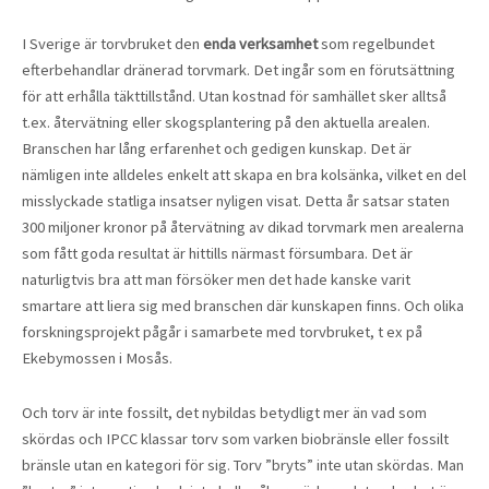
I Sverige är torvbruket den
enda verksamhet
som regelbundet
efterbehandlar dränerad torvmark. Det ingår som en förutsättning
för att erhålla täkttillstånd. Utan kostnad för samhället sker alltså
t.ex. återvätning eller skogsplantering på den aktuella arealen.
Branschen har lång erfarenhet och gedigen kunskap. Det är
nämligen inte alldeles enkelt att skapa en bra kolsänka, vilket en del
misslyckade statliga insatser nyligen visat. Detta år satsar staten
300 miljoner kronor på återvätning av dikad torvmark men arealerna
som fått goda resultat är hittills närmast försumbara. Det är
naturligtvis bra att man försöker men det hade kanske varit
smartare att liera sig med branschen där kunskapen finns. Och olika
forskningsprojekt pågår i samarbete med torvbruket, t ex på
Ekebymossen i Mosås.
Och torv är inte fossilt, det nybildas betydligt mer än vad som
skördas och IPCC klassar torv som varken biobränsle eller fossilt
bränsle utan en kategori för sig. Torv ”bryts” inte utan skördas. Man