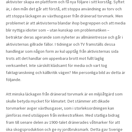
aktivister skapa en plattform och få nya följare i sitt korståg. Syftet
är, i den mån det går att förstå, att stoppa användning av torv och
att stoppa läckagen av växthusgaser från dränerad torvmark. Men
problemet är att aktivisterna blandar ihop begreppen och att media
blir nyttiga idioter som – utan kunskap om problematiken –
betraktar deras agerande som nyheter av allmänintresse och går i
aktivisternas gillrade fällor. I tidningar och TV framställs dessa
handlingar som någon form av kul upptåg från aktivisternas sida
trots att det handlar om uppenbara brott mot fullt laglig
verksamhet. Inte särskilt klädsamt för media och vart tog
faktagranskning och källkritik vägen? Min personliga bild av detta är
följande.
Att minska läckagen från dränerad torvmark är en miljöåtgärd som
skulle betyda mycket för klimatet. Det stämmer att dikade
torvmarker avger växthusgaser, som i storleksordningen kan
jämföras med utsläppen från inrikestrafiken. Med statliga bidrag
fram till senare delen av 1900-talet dränerades våtmarker för att
öka skogsproduktion och ge ny jordbruksmark. Detta gav Sverige