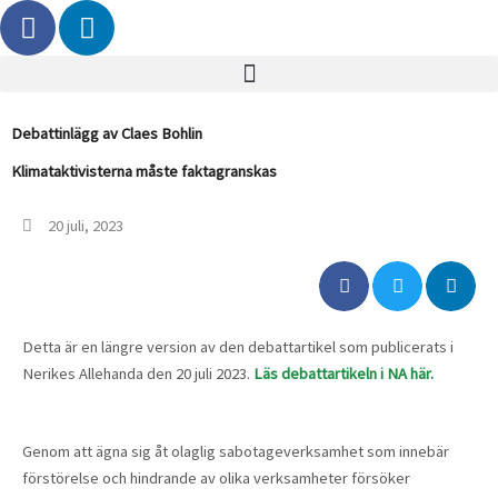
F
L
Hoppa
a
i
till
c
n
innehåll
e
k
b
e
Debattinlägg av Claes Bohlin
o
d
Klimataktivisterna måste faktagranskas
o
i
k
n
20 juli, 2023
Detta är en längre version av den debattartikel som publicerats i
Nerikes Allehanda den 20 juli 2023.
Läs debattartikeln i NA här.
Genom att ägna sig åt olaglig sabotageverksamhet som innebär
förstörelse och hindrande av olika verksamheter försöker