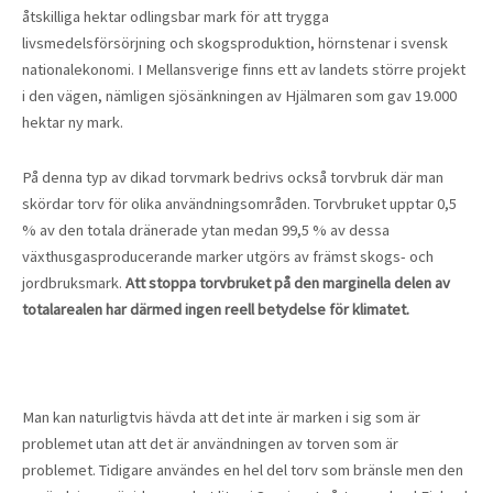
åtskilliga hektar odlingsbar mark för att trygga
livsmedelsförsörjning och skogsproduktion, hörnstenar i svensk
nationalekonomi. I Mellansverige finns ett av landets större projekt
i den vägen, nämligen sjösänkningen av Hjälmaren som gav 19.000
hektar ny mark.
På denna typ av dikad torvmark bedrivs också torvbruk där man
skördar torv för olika användningsområden. Torvbruket upptar 0,5
% av den totala dränerade ytan medan 99,5 % av dessa
växthusgasproducerande marker utgörs av främst skogs- och
jordbruksmark.
Att stoppa torvbruket på den marginella delen av
totalarealen har därmed ingen reell betydelse för klimatet.
Man kan naturligtvis hävda att det inte är marken i sig som är
problemet utan att det är användningen av torven som är
problemet. Tidigare användes en hel del torv som bränsle men den