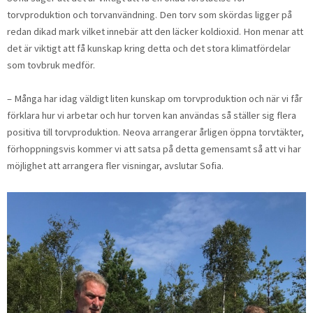
torvproduktion och torvanvändning. Den torv som skördas ligger på
redan dikad mark vilket innebär att den läcker koldioxid. Hon menar att
det är viktigt att få kunskap kring detta och det stora klimatfördelar
som tovbruk medför.
– Många har idag väldigt liten kunskap om torvproduk­tion och när vi får
förklara hur vi arbetar och hur torven kan användas så ställer sig flera
positiva till torvproduk­tion. Neova arrangerar årligen öppna torvtäkter,
förhopp­ningsvis kommer vi att satsa på detta gemensamt så att vi har
möjlighet att arrangera fler visningar, avslutar Sofia.