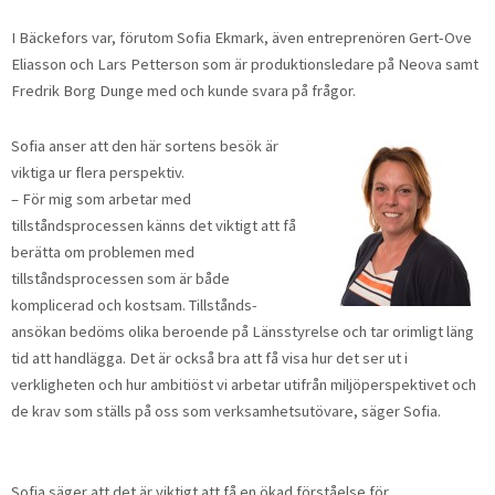
I Bäckefors var, förutom Sofia Ekmark, även entreprenö­ren Gert-Ove
Eliasson och Lars Petterson som är produk­tionsledare på Neova samt
Fredrik Borg Dunge med och kunde svara på frågor.
Sofia anser att den här sortens besök är
viktiga ur flera perspektiv.
– För mig som arbetar med
tillståndsprocessen känns det viktigt att få
berätta om problemen med
tillståndsproces­sen som är både
komplicerad och kostsam. Tillstånds­
ansökan bedöms olika beroende på Länsstyrelse och tar orimligt läng
tid att handlägga. Det är också bra att få visa hur det ser ut i
verkligheten och hur ambitiöst vi arbetar utifrån miljöperspektivet och
de krav som ställs på oss som verksamhetsutövare, säger Sofia.
Sofia säger att det är viktigt att få en ökad förståelse för