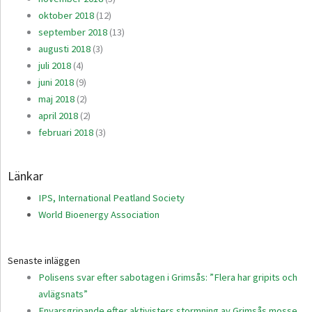
oktober 2018
(12)
september 2018
(13)
augusti 2018
(3)
juli 2018
(4)
juni 2018
(9)
maj 2018
(2)
april 2018
(2)
februari 2018
(3)
Länkar
IPS, International Peatland Society
World Bioenergy Association
Senaste inläggen
Polisens svar efter sabotagen i Grimsås: ”Flera har gripits och
avlägsnats”
Envarsgripande efter aktivisters stormning av Grimsås mosse