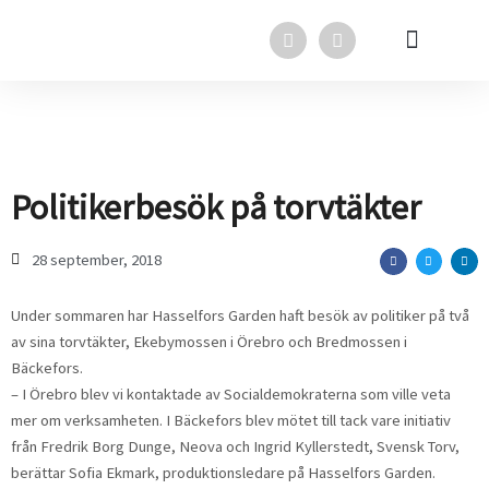
Hoppa
F
L
till
a
i
innehåll
c
n
e
k
Svensk Torv i media
Svensk Torv
In English
b
e
o
d
o
i
k
n
Politikerbesök på torvtäkter
28 september, 2018
Under sommaren har Hasselfors Garden haft besök av politiker på två
av sina torvtäkter, Ekebymossen i Örebro och Bredmossen i
Bäckefors.
– I Örebro blev vi kontaktade av Socialdemokraterna som ville veta
mer om verksamheten. I Bäckefors blev mötet till tack vare initiativ
från Fredrik Borg Dunge, Neova och Ingrid Kyller­stedt, Svensk Torv,
berättar Sofia Ekmark, produktionsledare på Hasselfors Garden.