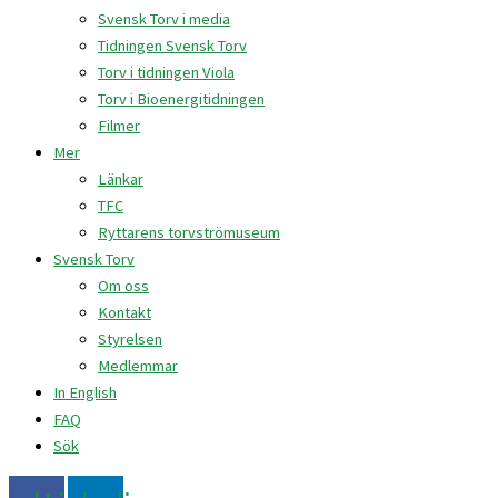
Svensk Torv i media
Tidningen Svensk Torv
Torv i tidningen Viola
Torv i Bioenergitidningen
Filmer
Mer
Länkar
TFC
Ryttarens torvströmuseum
Svensk Torv
Om oss
Kontakt
Styrelsen
Medlemmar
In English
FAQ
Sök