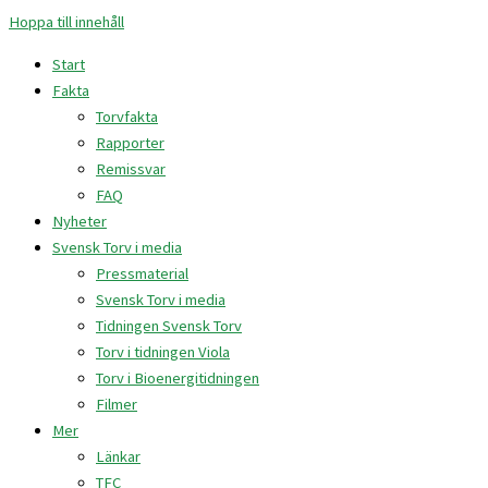
Hoppa till innehåll
Start
Fakta
Torvfakta
Rapporter
Remissvar
FAQ
Nyheter
Svensk Torv i media
Pressmaterial
Svensk Torv i media
Tidningen Svensk Torv
Torv i tidningen Viola
Torv i Bioenergitidningen
Filmer
Mer
Länkar
TFC