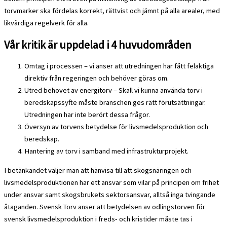
torvmarker ska fördelas korrekt, rättvist och jämnt på alla arealer, med
likvärdiga regelverk för alla.
Vår kritik är uppdelad i 4 huvudområden
Omtag i processen – vi anser att utredningen har fått felaktiga
direktiv från regeringen och behöver göras om.
Utred behovet av energitorv – Skall vi kunna använda torv i
beredskapssyfte måste branschen ges rätt förutsättningar.
Utredningen har inte berört dessa frågor.
Översyn av torvens betydelse för livsmedelsproduktion och
beredskap.
Hantering av torv i samband med infrastrukturprojekt.
I betänkandet väljer man att hänvisa till att skogsnäringen och
livsmedelsproduktionen har ett ansvar som vilar på principen om frihet
under ansvar samt skogsbrukets sektorsansvar, alltså inga tvingande
åtaganden. Svensk Torv anser att betydelsen av odlingstorven för
svensk livsmedelsproduktion i freds- och kristider måste tas i