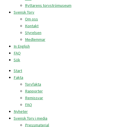
Ryttarens torvströmuseum
Svensk Torv
Om oss
Kontakt
Styrelsen
Medlemmar
In English
FAQ
Sök
Start
Fakta
Torvfakta
Rapporter
Remissvar
FAQ
Nyheter
Svensk Torv i media
Pressmaterial