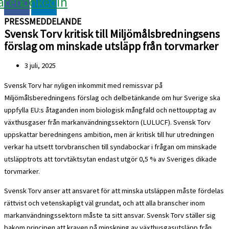
acebook
Linkedin
PRESSMEDDELANDE
Svensk Torv kritisk till Miljömålsbredningsens
förslag om minskade utsläpp från torvmarker
3 juli, 2025
Svensk Torv har nyligen inkommit med remissvar på
Miljömålsberedningens förslag och delbetänkande om hur Sverige ska
uppfylla EU:s åtaganden inom biologisk mångfald och nettoupptag av
växthusgaser från markanvändningssektorn (LULUCF). Svensk Torv
uppskattar beredningens ambition, men är kritisk till hur utredningen
verkar ha utsett torvbranschen till syndabockar i frågan om minskade
utsläpptrots att torvtäktsytan endast utgör 0,5 % av Sveriges dikade
torvmarker.
Svensk Torv anser att ansvaret för att minska utsläppen måste fördelas
rättvist och vetenskapligt väl grundat, och att alla branscher inom
markanvändningssektorn måste ta sitt ansvar. Svensk Torv ställer sig
bakom principen att kraven på minskning av växthusgasutsläpp från