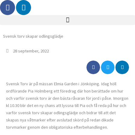
F
L
Hoppa
a
i
till
c
n
innehåll
e
k
b
e
Svensk torv skapar odlingsglädje
o
d
o
i
28 september, 2022
k
n
Svensk Torv är på mässan Elmia Garden i Jönköping. Idag höll
ordförande Pia Holmberg ett föredrag där hon berättade om hur
och varför svensk torv är den bästa råvaran för jord i påse. Imorgon
kl 10.30 blir det en ny chans att lyssna till Pia och få reda på hur och
varför svensk torv skapar odlingsglädje och bidrar till att det
skapas nya våtmarker efter avslutad skörd på redan dikade
torvmarker genom den obligatoriska efterbehandlingen.