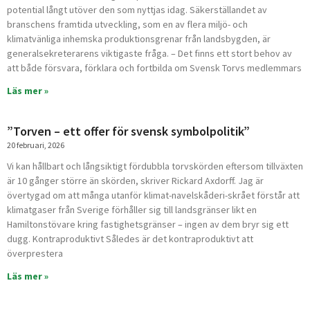
potential långt utöver den som nyttjas idag. Säkerställandet av
a
a
a
a
a
a
a
branschens framtida utveckling, som en av flera miljö- och
klimatvänliga inhemska produktionsgrenar från landsbygden, är
generalsekreterarens viktigaste fråga. – Det finns ett stort behov av
att både försvara, förklara och fortbilda om Svensk Torvs medlemmars
Läs mer »
”Torven – ett offer för svensk symbolpolitik”
20 februari, 2026
Vi kan hållbart och långsiktigt fördubbla torvskörden eftersom tillväxten
är 10 gånger större än skörden, skriver Rickard Axdorff. Jag är
övertygad om att många utanför klimat-navelskåderi-skrået förstår att
klimatgaser från Sverige förhåller sig till landsgränser likt en
Hamiltonstövare kring fastighetsgränser – ingen av dem bryr sig ett
dugg. Kontraproduktivt Således är det kontraproduktivt att
överprestera
Läs mer »