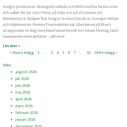
Svegro producerar ekologiskt odlade och KRAV-märkta färska örter
och sallat. De har stort fokus på miljö och på att minska sitt
klimatavtryck. Nyligen fick Svegro ta emot besök av Sveriges klimat-
och miljöminister Romina Pourmokhtari när Liberalerna på Ekerö
arrangerade en dag med bland annat besök hos lokala företag samt
kommunala verksamheter – allt med
Läs mer »
« Nyare inlägg
1
…
3
4
5
6
7
…
61
Äldre inlägg »
Arkiv
augusti 2026
juli 2026
juni 2026
maj 2026
april 2026
mars 2026
februari 2026
januari 2026
december 2025