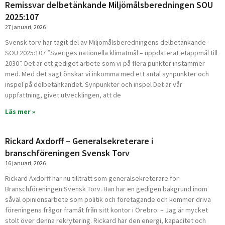
Remissvar delbetänkande Miljömålsberedningen SOU
2025:107
27 januari, 2026
Svensk torv har tagit del av Miljömålsberedningens delbetänkande
SOU 2025:107 ”Sveriges nationella klimatmål – uppdaterat etappmål till
2030”. Det är ett gediget arbete som vi på flera punkter instämmer
med. Med det sagt önskar vi inkomma med ett antal synpunkter och
inspel på delbetänkandet. Synpunkter och inspel Det är vår
uppfattning, givet utvecklingen, att de
Läs mer »
Rickard Axdorff – Generalsekreterare i
branschföreningen Svensk Torv
16 januari, 2026
Rickard Axdorff har nu tillträtt som generalsekreterare för
Branschföreningen Svensk Torv. Han har en gedigen bakgrund inom
såväl opinionsarbete som politik och företagande och kommer driva
föreningens frågor framåt från sitt kontor i Örebro. – Jag är mycket
stolt över denna rekrytering. Rickard har den energi, kapacitet och