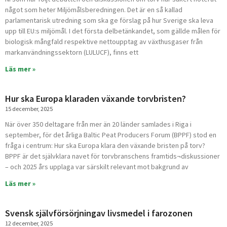
något som heter Miljömålsberedningen. Det är en så kallad
parlamentarisk utredning som ska ge förslag på hur Sverige ska leva
upp till EU:s miljömål. I det första delbetänkandet, som gällde målen för
biologisk mångfald respektive nettoupptag av växthusgaser från
markanvändningssektorn (LULUCF), finns ett
Läs mer »
Hur ska Europa klaraden växande torvbristen?
15 december, 2025
När över 350 deltagare från mer än 20 länder samlades i Riga i
september, för det årliga Baltic Peat Producers Forum (BPPF) stod en
fråga i centrum: Hur ska Europa klara den växande bristen på torv?
BPPF är det självklara navet för torvbranschens framtids¬diskussioner
– och 2025 års upplaga var särskilt relevant mot bakgrund av
Läs mer »
Svensk självförsörjningav livsmedel i farozonen
12 december, 2025