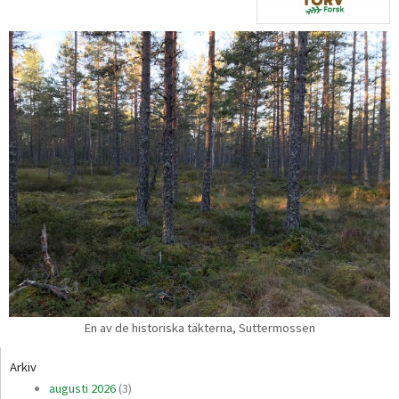
En av de historiska täkterna, Suttermossen
Arkiv
augusti 2026
(3)