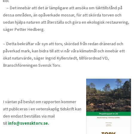
kol.
– Det innebär att det är lämpligare att ansöka om täkttillstånd på
dessa områden, än opåverkade mossar, för att skörda torven och
sedan hjälpa naturen att återställa och göra en ekologisk restaurering,
säger Petter Hedberg.
– Detta bekräftar vår syn att torv, skördad från redan dränerad och
påverkad mark, kan bidra till att vi når våra klimatmål och innebär ett
ökat naturvärde, säger Ingrid Kyllerstedt, tillförordnad VD,
Branschföreningen Svensk Torv.
I väntan på beslut om rapporten kommer
att publiceras i en vetenskaplig tidskrift kan
den endast beställas via mail
till
info@svensktorv.se.