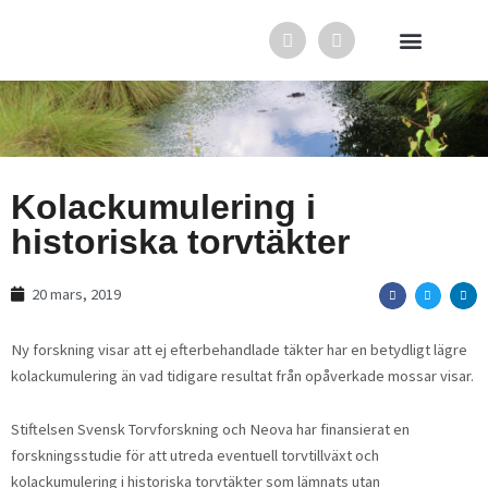
Hoppa
F
L
till
a
i
innehåll
c
n
e
k
Svensk Torv i media
Svensk Torv
In English
b
e
o
d
o
i
k
n
Kolackumulering i
historiska torvtäkter
20 mars, 2019
Ny forskning visar att ej efterbehandlade täkter har en betydligt lägre
kolackumulering än vad tidigare resultat från opåverkade mossar visar.
Stiftelsen Svensk Torvforskning och Neova har finansierat en
forskningsstudie för att utreda eventuell torvtillväxt och
kolackumulering i historiska torvtäkter som lämnats utan