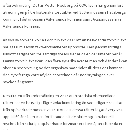
efterbehandling. Det är Petter Hedberg på COWI som har genomfört
utredningen på tre historiska torvtäk­ter vid Suttermossen i Hallsbergs
kommun, Fåglamossen i Askersunds kommun samt Axsjömossarna i
Askersunds kommun.
Analys av torvens kolhalt och tillväxt visar att en bety­dande torvtillväxt
har ägt rum sedan täktverksamheten upphörde. Den genomsnittliga
tillväxthastigheten för samtliga tre lokaler är ca en centimeter per år.
Denna torvtillväxt sker i den övre syrerika acrotelmen och där det även
sker en nedbrytning av det organiska materialet till dess det hamnar i
den syrefattiga vattenfyllda catotel­men där nedbrytningen sker
mycket långsamt.
Resultaten från undersökningen visar att historiska obe­handlade
täkter har en betydligt lägre kolackumulering än vad tidigare resultat
från opåverkade mossar visar. Trots att dessa täkter legat övergivna i
upp till 60 år så ser man fortfarande att de skiljer sig funktionellt
mycket från naturliga opåverkade torvmarker i förmågan att binda in