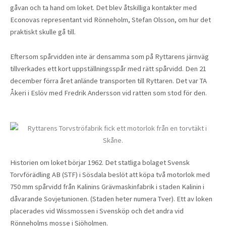
gåvan och ta hand om loket. Det blev åtskilliga kontakter med
Econovas representant vid Rönneholm, Stefan Olsson, om hur det
praktiskt skulle gå till.
Eftersom spårvidden inte är densamma som på Ryttarens järnväg
tillverkades ett kort uppställningsspår med rätt spårvidd. Den 21
december förra året anlände transporten till Ryttaren. Det var TA
Åkeri i Eslöv med Fredrik Andersson vid ratten som stod för den.
Historien om loket börjar 1962. Det statliga bolaget Svensk
Torvförädling AB (STF) i Sösdala beslöt att köpa två motorlok med
750 mm spårvidd från Kalinins Grävmaskinfabrik i staden Kalinin i
dåvarande Sovjetunionen. (Staden heter numera Tver). Ett av loken
placerades vid Wissmossen i Svensköp och det andra vid
Rönneholms mosse i Sjöholmen.