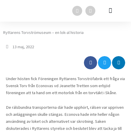
Hoppa
F
L
till
a
i
innehåll
c
n
e
k
Svensk Torv i media
Svensk Torv
In English
b
e
o
d
Ryttarens Torvströmuseum – en lok-al historia
o
i
k
n
13 maj, 2022
Under hösten fick Föreningen Ryttarens Torvströfabrik ett fråga via
Svensk Torv från Econovas vd Jeanette Tretten som erbjöd
föreningen att ta hand om ett motorlok från en torvtäkt i Skåne.
De rälsbundna transporterna där hade upphört, rälsen var uppriven
och anläggningen skulle stängas. Econova hade inte heller någon
användning av loket och alternativet var skrotning. Saken
diskuterades i Ryttarens styrelse och beslutet blev att tacka ja till