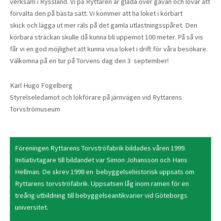
verksam i Ryssland. Vi på Ryttaren är glada över gåvan och lovar att
förvalta den på bästa sätt. Vi kommer att ha loket i körbart
skick och lägga ut mer räls på det gamla utlastningsspåret. Den
körbara sträckan skulle då kunna bli uppemot 100 meter. På så vis
får vi en god möjlighet att kunna visa loket i drift för våra besökare.
Välkomna på en tur på Torvens dag den 3 september!
Karl Hugo Fogelberg
Styrelseledamot och lokförare på järnvägen vid Ryttarens
Torvströmuseum
Föreningen Ryttarens Torvströfabrik bildades våren 1999.
Initiativtagare till bildandet var Simon Johansson och Hans
Hellman. De skrev 1998 en bebyggelsehistorisk uppsats om
Ryttarens torvströfabrik. Uppsatsen låg inom ramen för en
treårig utbildning till bebyggelseantikvarier vid Göteborgs
universitet.