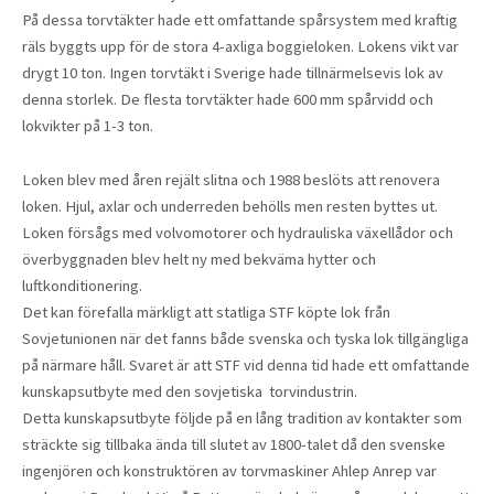
På dessa torvtäkter hade ett omfattande spårsystem med kraftig
räls byggts upp för de stora 4-axliga boggieloken. Lokens vikt var
drygt 10 ton. Ingen torvtäkt i Sverige hade tillnärmelsevis lok av
denna storlek. De flesta torvtäkter hade 600 mm spårvidd och
lokvikter på 1-3 ton.
Loken blev med åren rejält slitna och 1988 beslöts att renovera
loken. Hjul, axlar och underreden behölls men resten byttes ut.
Loken försågs med volvomotorer och hydrauliska växellådor och
överbyggnaden blev helt ny med bekväma hytter och
luftkonditionering.
Det kan förefalla märkligt att statliga STF köpte lok från
Sovjetunionen när det fanns både svenska och tyska lok tillgängliga
på närmare håll. Svaret är att STF vid denna tid hade ett omfattande
kunskapsutbyte med den sovjetiska torvindustrin.
Detta kunskapsutbyte följde på en lång tradition av kontakter som
sträckte sig tillbaka ända till slutet av 1800-talet då den svenske
ingenjören och konstruktören av torvmaskiner Ahlep Anrep var