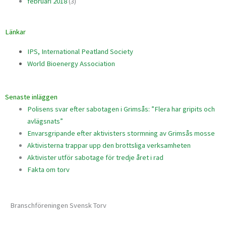
februari 2018
(3)
Länkar
IPS, International Peatland Society
World Bioenergy Association
Senaste inläggen
Polisens svar efter sabotagen i Grimsås: ”Flera har gripits och
avlägsnats”
Envarsgripande efter aktivisters stormning av Grimsås mosse
Aktivisterna trappar upp den brottsliga verksamheten
Aktivister utför sabotage för tredje året i rad
Fakta om torv
Branschföreningen Svensk Torv
info@svensktorv.se