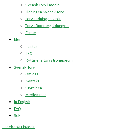
Svensk Torv i media
Tidningen Svensk Torv
Torv i tidningen Viola
Torv i Bioenergitidningen
Filmer
Mer
Länkar
TFC
Ryttarens torvströmuseum
Svensk Torv
Om oss
Kontakt
Styrelsen
Medlemmar
In English
FAQ
Sök
Facebook
Linkedin