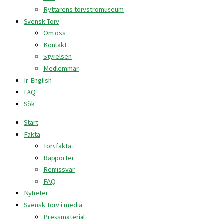
Ryttarens torvströmuseum
Svensk Torv
Om oss
Kontakt
Styrelsen
Medlemmar
In English
FAQ
Sök
Start
Fakta
Torvfakta
Rapporter
Remissvar
FAQ
Nyheter
Svensk Torv i media
Pressmaterial