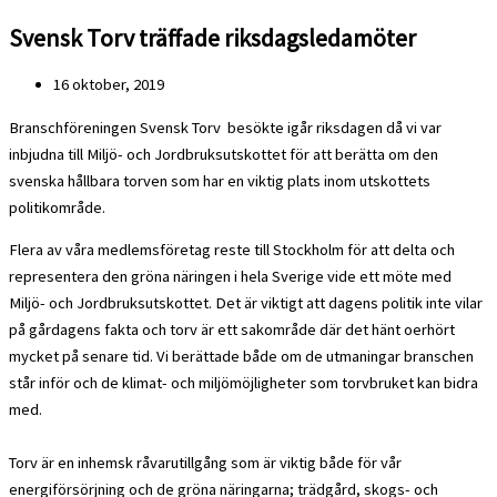
Svensk Torv träffade riksdagsledamöter
16 oktober, 2019
Branschföreningen Svensk Torv besökte igår riksdagen då vi var
inbjudna till Miljö- och Jordbruksutskottet för att berätta om den
svenska hållbara torven som har en viktig plats inom utskottets
politikområde.
Flera av våra medlemsföretag reste till Stockholm för att delta och
representera den gröna näringen i hela Sverige vide ett möte med
Miljö- och Jordbruksutskottet. Det är viktigt att dagens politik inte vilar
på gårdagens fakta och torv är ett sakområde där det hänt oerhört
mycket på senare tid. Vi berättade både om de utmaningar branschen
står inför och de klimat- och miljömöjligheter som torvbruket kan bidra
med.
Torv är en inhemsk råvarutillgång som är viktig både för vår
energiförsörjning och de gröna näringarna; trädgård, skogs- och