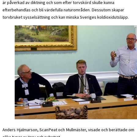
är påverkad av diktning och som efter torvskörd skulle kunna
efterbehandlas och bli värdefulla naturområden. Dessutom skapar
torvbruket sysselsättning och kan minska Sveriges koldioxidutsläpp.
Anders Hjalmarson, ScanPeat och Mullmäster, visade och berättade om
olika typer av torv och substrat.