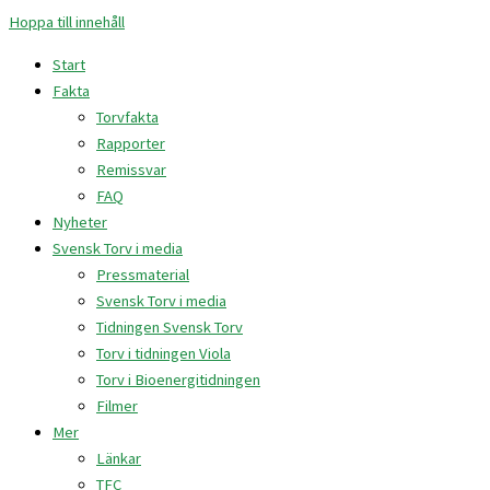
Hoppa till innehåll
Start
Fakta
Torvfakta
Rapporter
Remissvar
FAQ
Nyheter
Svensk Torv i media
Pressmaterial
Svensk Torv i media
Tidningen Svensk Torv
Torv i tidningen Viola
Torv i Bioenergitidningen
Filmer
Mer
Länkar
TFC