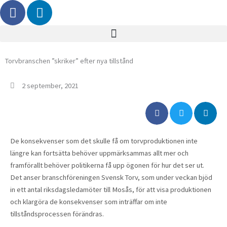
F
L
Hoppa
a
i
till
c
n
innehåll
e
k
b
e
Torvbranschen ”skriker” efter nya tillstånd
o
d
o
i
2 september, 2021
k
n
De konsekvenser som det skulle få om torvproduktionen inte
längre kan fortsätta behöver uppmärksammas allt mer och
framförallt behöver politikerna få upp ögonen för hur det ser ut.
Det anser branschföreningen Svensk Torv, som under veckan bjöd
in ett antal riksdagsledamöter till Mosås, för att visa produktionen
och klargöra de konsekvenser som inträffar om inte
tillståndsprocessen förändras.