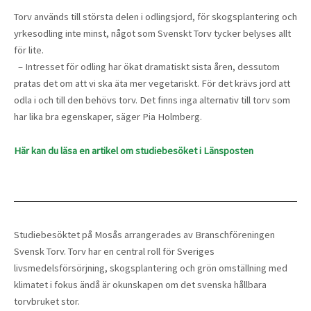
Torv används till största delen i odlingsjord, för skogsplantering och
yrkesodling inte minst, något som Svenskt Torv tycker belyses allt
för lite.
– Intresset för odling har ökat dramatiskt sista åren, dessutom
pratas det om att vi ska äta mer vegetariskt. För det krävs jord att
odla i och till den behövs torv. Det finns inga alternativ till torv som
har lika bra egenskaper, säger Pia Holmberg.
Här kan du läsa en artikel om studiebesöket i Länsposten
Studiebesöktet på Mosås arrangerades av Branschföreningen
Svensk Torv. Torv har en central roll för Sveriges
livsmedelsförsörjning, skogsplantering och grön omställning med
klimatet i fokus ändå är okunskapen om det svenska hållbara
torvbruket stor.