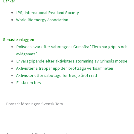
Länkar
IPS, International Peatland Society
World Bioenergy Association
Senaste inläggen
Polisens svar efter sabotagen i Grimsås: ”Flera har gripits och
avlägsnats”
Envarsgripande efter aktivisters stormning av Grimsås mosse
Aktivisterna trappar upp den brottsliga verksamheten
Aktivister utför sabotage för tredje året i rad
Fakta om torv
Branschföreningen Svensk Torv
info@svensktorv.se