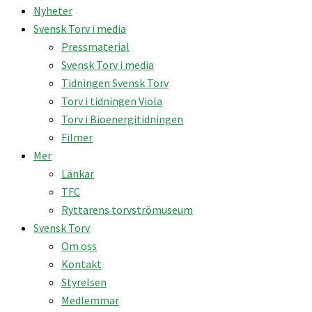
Nyheter
Svensk Torv i media
Pressmaterial
Svensk Torv i media
Tidningen Svensk Torv
Torv i tidningen Viola
Torv i Bioenergitidningen
Filmer
Mer
Länkar
TFC
Ryttarens torvströmuseum
Svensk Torv
Om oss
Kontakt
Styrelsen
Medlemmar