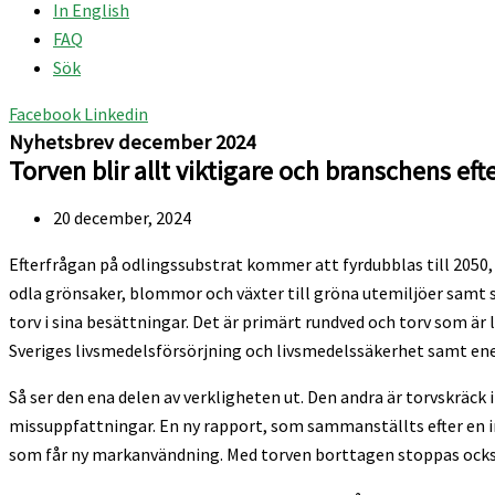
In English
FAQ
Sök
Facebook
Linkedin
Nyhetsbrev december 2024
Torven blir allt viktigare och branschens eft
20 december, 2024
Efterfrågan på odlingssubstrat kommer att fyrdubblas till 2050,
odla grönsaker, blommor och växter till gröna utemiljöer samt sk
torv i sina besättningar. Det är primärt rundved och torv som är
Sveriges livsmedelsförsörjning och livsmedelssäkerhet samt en
Så ser den ena delen av verkligheten ut. Den andra är torvskräck
missuppfattningar. En ny rapport, som sammanställts efter en in
som får ny markanvändning. Med torven borttagen stoppas också