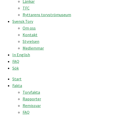
Länkar
TFC
Ryttarens torvströmuseum
Svensk Torv
Om oss
Kontakt
Styrelsen
Medlemmar
In English
FAQ
Sök
Start
Fakta
Torvfakta
Rapporter
Remissvar
FAQ