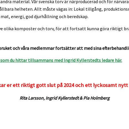
d andra material. Vår svenska torv är närproducerad och för närvar
 hållbara helheten. Allt måste vägas in: Lokal tillgång, produktio
r, mat, energi, god djurhållning och beredskap.
e olika komposter och torv, för att fortsatt kunna göra riktigt 
rvbruket och våra medlemmar fortsätter att med sina efterbehandli
som du hittar tillsammans med Ingrid Kyllerstedts ledare här.
ar er ett riktigt gott slut på 2024 och ett lyckosamt nytt
Rita Larsson, Ingrid Kyllerstedt & Pia Holmberg