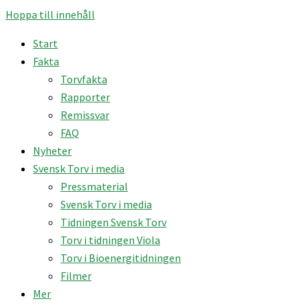
Hoppa till innehåll
Start
Fakta
Torvfakta
Rapporter
Remissvar
FAQ
Nyheter
Svensk Torv i media
Pressmaterial
Svensk Torv i media
Tidningen Svensk Torv
Torv i tidningen Viola
Torv i Bioenergitidningen
Filmer
Mer