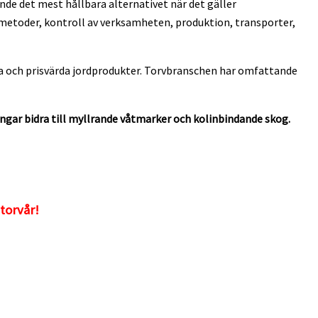
ande det mest hållbara alternativet när det gäller
nsmetoder, kontroll av verksamheten, produktion, transporter,
bra och prisvärda jordprodukter. Torvbranschen har omfattande
ngar bidra till myllrande våtmarker och kolinbindande skog.
 torvår!