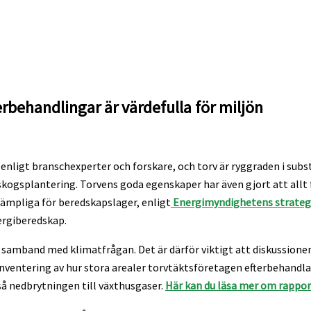
erbehandlingar är värdefulla för miljön
 enligt branschexperter och forskare, och torv är ryggraden i sub
ogsplantering. Torvens goda egenskaper har även gjort att allt fl
 lämpliga för beredskapslager, enligt
Energimyndighetens strategir
ergiberedskap.
 i samband med klimatfrågan. Det är därför viktigt att diskussione
ventering av hur stora arealer torvtäktsföretagen efterbehandlar
 nedbrytningen till växthusgaser.
Här kan du läsa mer om rappor