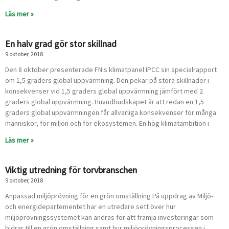
Läs mer »
En halv grad gör stor skillnad
9 oktober, 2018
Den 8 oktober presenterade FN:s klimatpanel IPCC sin specialrapport
om 1,5 graders global uppvärmning. Den pekar på stora skillnader i
konsekvenser vid 1,5 graders global uppvärmning jämfört med 2
graders global uppvärmning. Huvudbudskapet är att redan en 1,5
graders global uppvärmningen får allvarliga konsekvenser för många
människor, för miljön och för ekosystemen. En hög klimatambition i
Läs mer »
Viktig utredning för torvbranschen
9 oktober, 2018
Anpassad miljöprövning för en grön omställning På uppdrag av Miljö-
och energidepartementet har en utredare sett över hur
miljöprövningssystemet kan ändras för att främja investeringar som
bidrar till en grön omställning samt hur miljöprövningsprocessen i