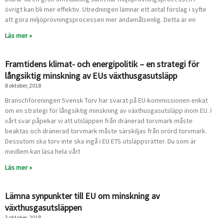
övrigt kan bli mer effektiv. Utredningen lämnar ett antal förslag i syfte
att göra miljöprövningsprocessen mer ändamålsenlig. Detta är en
Läs mer »
Framtidens klimat- och energipolitik – en strategi för
långsiktig minskning av EUs växthusgasutsläpp
8 oktober, 2018
Branschföreningen Svensk Torv har svarat på EU-kommissionen enkät
om en strategi för långsiktig minskning av växthusgasutsläpp inom EU. ​​​I
vårt svar påpekar vi att utsläppen från dränerad torvmark måste
beaktas och dränerad torvmark måste särskiljas från orörd torvmark.
Dessutom ska torv inte ska ingå i EU ETS utsläppsrätter. Du som är
medlem kan läsa hela vårt
Läs mer »
Lämna synpunkter till EU om minskning av
växthusgasutsläppen
3 oktober, 2018