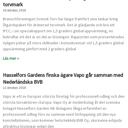
torvmark
16 oktober, 2018
Branschföreningen Svensk Torv har länge framfört sina tankar kring
åtgärdspaket för dränerad torvmark. Det är glädjande och bra att
IPCC, i sin specialrapport om 1,5 graders global uppvärmning, nu
bekräftar att det är en del av lösningen. Rapporten som presenterades
nyligen pekar på stora skillnader i konsekvenser vid 1,5 graders global
uppvärmning jämfört med 2 graders global
Läs mer »
Hasselfors Gardens finska ägare Vapo går samman med
Nederländska BVB
12 oktober, 2018
Vapo är ett av Europas största företag för professionell odling och den
största torvaktören i Europa. Vapo Oy är moderbolag åt det svenska
bolaget Hasselfors Garden AB. Bolagens långa erfarenhet av
professionell odling förs nu samman med förhoppning att den nya
konstellationen, som kommer heta Kekkilä BVB Oy, ska kunna erbjuda
attraktiva lösningar enligt den