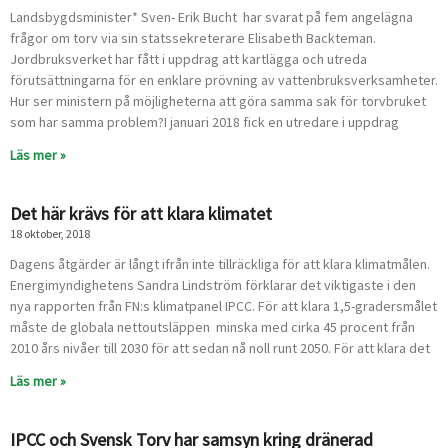
a
a
a
a
a
a
a
Landsbygdsminister* Sven- Erik Bucht har svarat på fem angelägna
frågor om torv via sin statssekreterare Elisabeth Backteman.
Jordbruksverket har fått i upp­drag att kartlägga och utreda
förutsättningarna för en enklare prövning av vattenbruksverk­samheter.
Hur ser ministern på möjligheterna att göra samma sak för torvbruket
som har samma problem?I januari 2018 fick en utredare i uppdrag
Läs mer »
Det här krävs för att klara klimatet
18 oktober, 2018
Dagens åtgärder är långt ifrån inte tillräckliga för att klara klimatmålen.
Energimyndighetens Sandra Lindström förklarar det viktigaste i den
nya rapporten från FN:s klimatpanel IPCC. För att klara 1,5-gradersmålet
måste de globala nettoutsläppen minska med cirka 45 procent från
2010 års nivåer till 2030 för att sedan nå noll runt 2050. För att klara det
Läs mer »
IPCC och Svensk Torv har samsyn kring dränerad