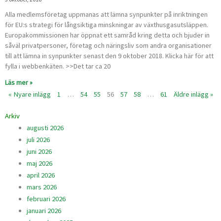
Alla medlemsföretag uppmanas att lämna synpunkter på inriktningen
för EU:s strategi för långsiktiga minskningar av växthusgasutsläppen.
Europakommissionen har öppnat ett samråd kring detta och bjuder in
såväl privatpersoner, företag och näringsliv som andra organisationer
till att lämna in synpunkter senast den 9 oktober 2018. Klicka här för att
fylla i webbenkäten. >>Det tar ca 20
Läs mer »
« Nyare inlägg
1
…
54
55
56
57
58
…
61
Äldre inlägg »
Arkiv
augusti 2026
juli 2026
juni 2026
maj 2026
april 2026
mars 2026
februari 2026
januari 2026