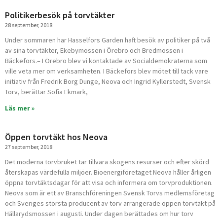
Politikerbesök på torvtäkter
28 september, 2018
Under sommaren har Hasselfors Garden haft besök av politiker på två
av sina torvtäkter, Ekebymossen i Örebro och Bredmossen i
Bäckefors.– I Örebro blev vi kontaktade av Socialdemokraterna som
ville veta mer om verksamheten. I Bäckefors blev mötet till tack vare
initiativ från Fredrik Borg Dunge, Neova och Ingrid Kyller­stedt, Svensk
Torv, berättar Sofia Ekmark,
Läs mer »
Öppen torvtäkt hos Neova
27 september, 2018
Det moderna torvbruket tar tillvara skogens resurser och efter skörd
återskapas värdefulla miljöer. Bioenergiföretaget Neova håller årligen
öppna torvtäktsdagar för att visa och informera om torvproduktionen.
Neova som är ett av Branschföreningen Svensk Torvs medlemsföretag
och Sveriges största producent av torv arrangerade öppen torvtäkt på
Hällarydsmossen i augusti. Under dagen berättades om hur torv