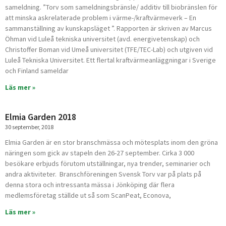
sameldning. ”Torv som sameldningsbränsle/ additiv till biobränslen för
a
a
a
a
a
a
a
att minska askrelaterade problem i värme-/kraftvärmeverk – En
sammanställning av kunskapsläget ”. Rapporten är skriven av Marcus
Öhman vid Luleå tekniska universitet (avd. energivetenskap) och
Christof­fer Boman vid Umeå universitet (TFE/TEC-Lab) och utgiven vid
Luleå Tekniska Universitet. Ett flertal kraftvärmeanläggningar i Sverige
och Finland sameldar
Läs mer »
Elmia Garden 2018
30 september, 2018
Elmia Garden är en stor branschmässa och mötesplats inom den gröna
näringen som gick av stapeln den 26-27 september. Cirka 3 000
besökare erbjuds förutom utställningar, nya trender, seminarier och
andra aktiviteter. Branschföreningen Svensk Torv var på plats på
denna stora och intressanta mässa i Jönköping där flera
medlemsföretag ställde ut så som ScanPeat, Econova,
Läs mer »