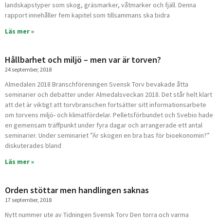
landskapstyper som skog, gräsmarker, våtmarker och fjäll. Denna
rapport innehåller fem kapitel som tillsammans ska bidra
Läs mer »
Hållbarhet och miljö – men var är torven?
24 september, 2018
Almedalen 2018 Branschföreningen Svensk Torv bevakade åtta
seminarier och debatter under Almedalsveckan 2018. Det står helt klart
att det är viktigt att torvbranschen fortsätter sitt informa­tionsarbete
om torvens miljö- och klimatfördelar. Pelletsförbundet och Svebio hade
en gemensam träffpunkt under fyra dagar och arrangerade ett antal
seminarier. Under seminariet ”Är skogen en bra bas för bioekono­min?”
diskuterades bland
Läs mer »
Orden stöttar men handlingen saknas
17 september, 2018
Nytt nummer ute av Tidningen Svensk Torv Den torra och varma