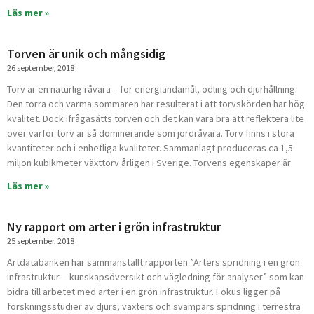
Läs mer »
Torven är unik och mångsidig
26 september, 2018
Torv är en naturlig råvara – för energiändamål, odling och djurhållning.
Den torra och varma sommaren har resulterat i att torvskörden har hög
kvalitet. Dock ifrågasätts torven och det kan vara bra att reflektera lite
över varför torv är så dominerande som jordråvara. Torv finns i stora
kvantiteter och i enhetliga kvaliteter. Sammanlagt produceras ca 1,5
miljon kubikmeter växttorv årligen i Sverige. Torvens egenskaper är
Läs mer »
Ny rapport om arter i grön infrastruktur
25 september, 2018
Artdatabanken har sammanställt rapporten ”Arters spridning i en grön
infrastruktur ‒ kunskapsöversikt och vägledning för analyser” som kan
bidra till arbetet med arter i en grön infrastruktur. Fokus ligger på
forskningsstudier av djurs, växters och svampars spridning i terrestra